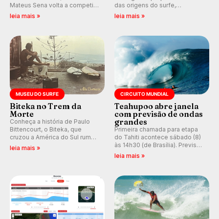
Mateus Sena volta a competir
das origens do surfe,
em casa em busca de manter a
resgatando a cultura polinésia
leia mais »
leia mais »
hegemonia potiguar em etapa
e questionando a visão
do Circuito Banco do Brasil.
ocidental que transformou a
prática em esporte e indústria.
MUSEU DO SURFE
CIRCUITO MUNDIAL
Biteka no Trem da
Teahupoo abre janela
Morte
com previsão de ondas
grandes
Conheça a história de Paulo
Bittencourt, o Biteka, que
Primeira chamada para etapa
cruzou a América do Sul rumo
do Tahiti acontece sábado (8)
ao Pacífico em uma jornada
às 14h30 (de Brasília). Previsão
leia mais »
que se tornou um marco de
indica swell consistente.
leia mais »
aventura, resiliência e paixão
Medina embarca para evento e
pelo surfe.
WSL divulga baterias, com
Kelly Slater convidado.