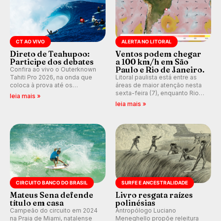
CT AO VIVO
ALERTA NO LITORAL
Direto de Teahupoo:
Ventos podem chegar
Participe dos debates
a 100 km/h em São
Paulo e Rio de Janeiro.
Confira ao vivo o Outerknown
Tahiti Pro 2026, na onda que
Litoral paulista está entre as
coloca à prova até os
áreas de maior atenção nesta
melhores surfistas do mundo.
sexta-feira (7), enquanto Rio
leia mais »
Participe dos comentários e
de Janeiro também recebe
leia mais »
debates em tempo real no
alerta para ventos fortes.
nosso fórum, durante as
Rajadas já chegaram a 97,2
etapas da WSL.
km/h em Itanhaém.
CIRCUITO BANCO DO BRASIL
SURFE E ANCESTRALIDADE
Mateus Sena defende
Livro resgata raízes
título em casa
polinésias
Campeão do circuito em 2024
Antropólogo Luciano
na Praia de Miami, natalense
Meneghello propõe releitura