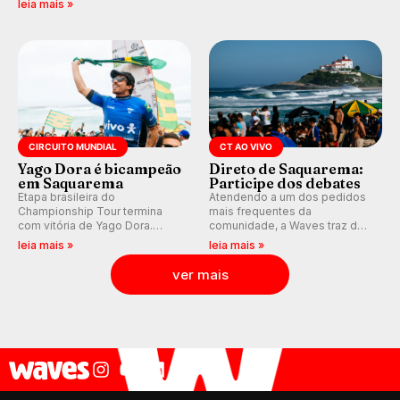
leia mais »
agora integrada à nova
plataforma e com previsão das
ondas para até 16 dias.
CIRCUITO MUNDIAL
CT AO VIVO
Yago Dora é bicampeão
Direto de Saquarema:
em Saquarema
Participe dos debates
Etapa brasileira do
Atendendo a um dos pedidos
Championship Tour termina
mais frequentes da
com vitória de Yago Dora.
comunidade, a Waves traz de
Sawyer Lindblad vence entre
volta os comentários e
leia mais »
leia mais »
as mulheres e Leonardo
debates em tempo real
Fioravanti assume liderança do
durante as etapas do Circuito
ver mais
ranking mundial da WSL, na
Mundial.
etapa de Saquarema.