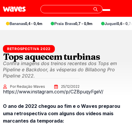
Bananas
0,4 - 0,4m
Praia Brava
0,7 - 0,9m
Juquei
0,6 - 0,7m
RETROSPECTIVA 2022
Tops aquecem turbinas
Confira imagens dos treinos recentes dos Tops em
Pipeline e Backdoor, às vésperas do Billabong Pro
Pipeline 2022.
Por Redação Waves
25/12/2022
https://www.instagram.com/p/CZBpuqyFgeV/
O ano de 2022 chegou ao fim e o Waves preparou
uma retrospectiva com alguns dos vídeos mais
marcantes da temporada: