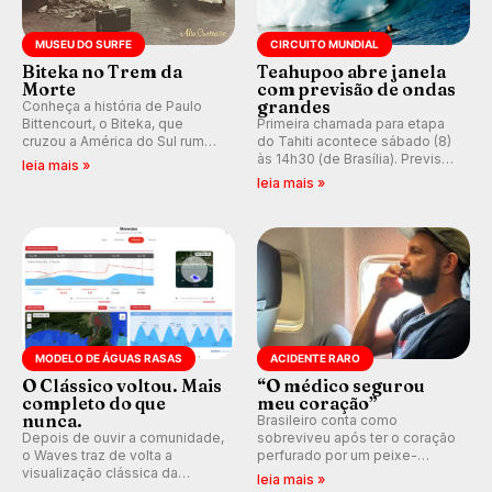
MUSEU DO SURFE
CIRCUITO MUNDIAL
Biteka no Trem da
Teahupoo abre janela
Morte
com previsão de ondas
grandes
Conheça a história de Paulo
Bittencourt, o Biteka, que
Primeira chamada para etapa
cruzou a América do Sul rumo
do Tahiti acontece sábado (8)
ao Pacífico em uma jornada
às 14h30 (de Brasília). Previsão
leia mais »
que se tornou um marco de
indica swell consistente.
leia mais »
aventura, resiliência e paixão
Medina embarca para evento e
pelo surfe.
WSL divulga baterias, com
Kelly Slater convidado.
MODELO DE ÁGUAS RASAS
ACIDENTE RARO
O Clássico voltou. Mais
“O médico segurou
completo do que
meu coração”
nunca.
Brasileiro conta como
Depois de ouvir a comunidade,
sobreviveu após ter o coração
o Waves traz de volta a
perfurado por um peixe-
visualização clássica da
agulha enquanto surfava na
leia mais »
previsão de águas rasas,
Costa Rica.