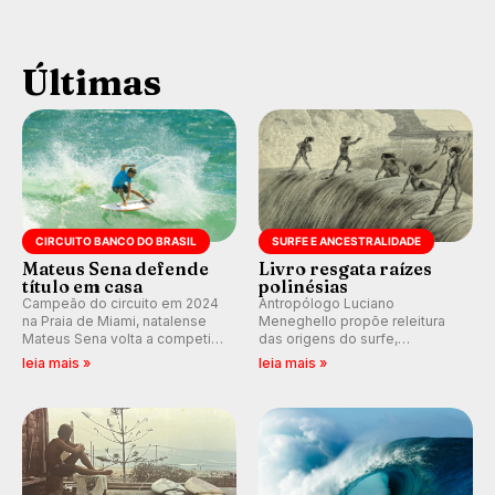
Últimas
CIRCUITO BANCO DO BRASIL
SURFE E ANCESTRALIDADE
Mateus Sena defende
Livro resgata raízes
título em casa
polinésias
Campeão do circuito em 2024
Antropólogo Luciano
na Praia de Miami, natalense
Meneghello propõe releitura
Mateus Sena volta a competir
das origens do surfe,
em casa em busca de manter a
resgatando a cultura polinésia
leia mais »
leia mais »
hegemonia potiguar em etapa
e questionando a visão
do Circuito Banco do Brasil.
ocidental que transformou a
prática em esporte e indústria.