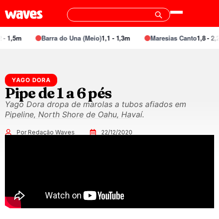
- 1,5m
Barra do Una (Meio)
1,1 - 1,3m
Maresias Canto
1,8 - 2,2
YAGO DORA
Pipe de 1 a 6 pés
Yago Dora dropa de marolas a tubos afiados em
Pipeline, North Shore de Oahu, Havaí.
Por Redação Waves
22/12/2020