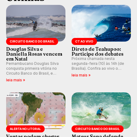
CIRCUITO BANCO DO BRASIL
CT AO VIVO
Douglas Silva e
Direto de Teahupoo:
Daniella Rosas vencem
Participe dos debates
em Natal
Próxima chamada nesta
Pernambucano Douglas Silva
segunda-feira (10) às 14h (de
conquista primeira vitória no
Brasília). Confira ao vivo o
Circuito Banco do Brasil, e
Outerknown Tahiti Pro 2026 e
leia mais »
peruana Daniella Rosas vence
participe dos comentários e
leia mais »
no feminino na etapa de Natal,
debates no nosso fórum,
disputada na Praia de Miami
durante as etapas da WSL.
(RN).
ALERTA NO LITORAL
CIRCUITO BANCO DO BRASIL
Ventos podem chegar
Mateus Sena defende