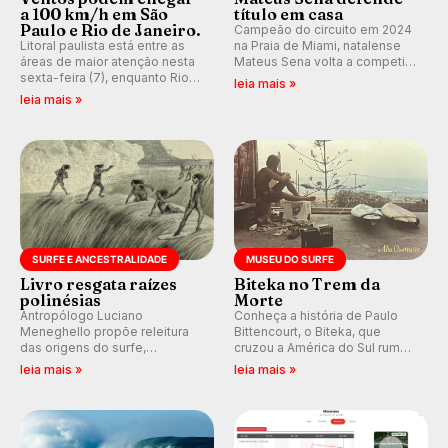
a 100 km/h em São
título em casa
Paulo e Rio de Janeiro.
Campeão do circuito em 2024
Litoral paulista está entre as
na Praia de Miami, natalense
áreas de maior atenção nesta
Mateus Sena volta a competir
sexta-feira (7), enquanto Rio
em casa em busca de manter a
leia mais »
de Janeiro também recebe
hegemonia potiguar em etapa
leia mais »
alerta para ventos fortes.
do Circuito Banco do Brasil.
Rajadas já chegaram a 97,2
km/h em Itanhaém.
SURFE E ANCESTRALIDADE
MUSEU DO SURFE
Livro resgata raízes
Biteka no Trem da
polinésias
Morte
Antropólogo Luciano
Conheça a história de Paulo
Meneghello propõe releitura
Bittencourt, o Biteka, que
das origens do surfe,
cruzou a América do Sul rumo
resgatando a cultura polinésia
ao Pacífico em uma jornada
leia mais »
leia mais »
e questionando a visão
que se tornou um marco de
ocidental que transformou a
aventura, resiliência e paixão
prática em esporte e indústria.
pelo surfe.