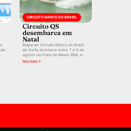
CIRCUITO BANCO DO BRASIL
Circuito QS
desembarca em
Natal
 o
Etapa do Circuito Banco do Brasil
ção
de Surfe acontece entre 7 e 9 de
agosto na Praia de Miami (RN), em
disputas válidas pelo Qualifying
leia mais »
Series (QS) 4.000 e pela corrida
por vagas no Challenger Series.