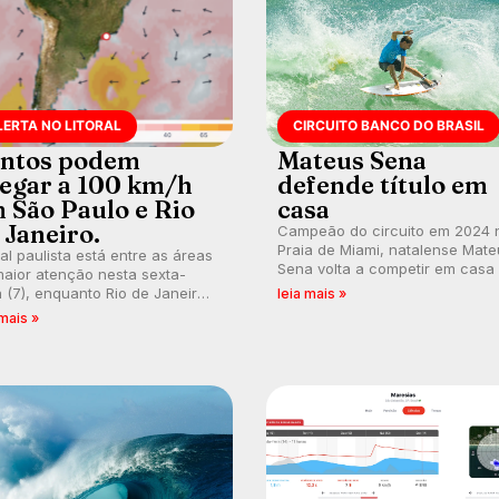
LERTA NO LITORAL
CIRCUITO BANCO DO BRASIL
ntos podem
Mateus Sena
egar a 100 km/h
defende título em
 São Paulo e Rio
casa
 Janeiro.
Campeão do circuito em 2024 
Praia de Miami, natalense Mate
ral paulista está entre as áreas
Sena volta a competir em casa
aior atenção nesta sexta-
busca de manter a hegemonia
a (7), enquanto Rio de Janeiro
leia mais »
potiguar em etapa do Circuito
ém recebe alerta para ventos
 mais »
Banco do Brasil.
es. Rajadas já chegaram a 97,2
h em Itanhaém.