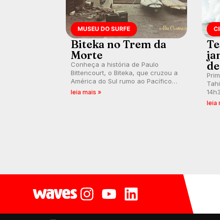
MUSEU DO SURFE
C
Biteka no Trem da
Te
Morte
ja
de
Conheça a história de Paulo
Bittencourt, o Biteka, que cruzou a
Pri
América do Sul rumo ao Pacífico
Tahi
em uma jornada que se tornou um
14h3
leia mais »
marco de aventura, resiliência e
swel
leia
paixão pelo surfe.
emb
divu
con