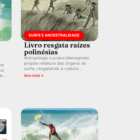
SURFE E ANCESTRALIDADE
Livro resgata raízes
polinésias
Antropólogo Luciano Meneghello
propõe releitura das origens do
na
surfe, resgatando a cultura
us
polinésia e questionando a visão
 em
leia mais »
ocidental que transformou a
prática em esporte e indústria.