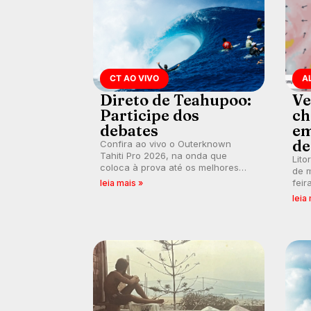
CT AO VIVO
A
Direto de Teahupoo:
Ve
Participe dos
ch
debates
em
de
Confira ao vivo o Outerknown
Tahiti Pro 2026, na onda que
Lito
coloca à prova até os melhores
de m
surfistas do mundo. E participe dos
feir
leia mais »
debates em tempo real durante as
tamb
leia
etapas do Mundial da WSL.
fort
km/