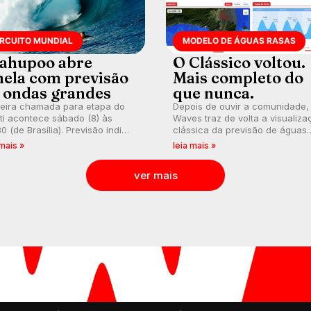
IRCUITO MUNDIAL
MODELO DE ÁGUAS RASAS
ahupoo abre
O Clássico voltou.
nela com previsão
Mais completo do
 ondas grandes
que nunca.
meira chamada para etapa do
Depois de ouvir a comunidade,
ti acontece sábado (8) às
Waves traz de volta a visualiza
0 (de Brasília). Previsão indica
clássica da previsão de águas
l consistente. Medina
rasas, agora integrada à nova
 mais »
leia mais »
arca para evento e WSL
plataforma e com previsão das
lga baterias, com Kelly Slater
ondas para até 16 dias.
ver mais
vidado.