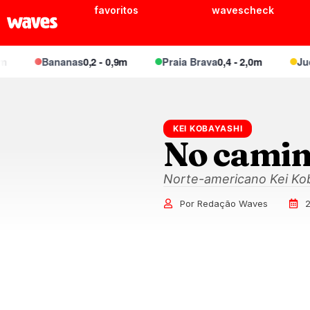
favoritos
wavescheck
Bananas
0,2 - 0,9m
Praia Brava
0,4 - 2,0m
Juque
KEI KOBAYASHI
No camin
Norte-americano Kei Kob
Por Redação Waves