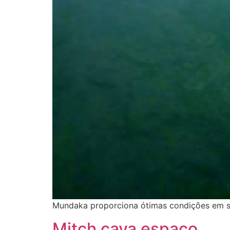
Mundaka proporciona ótimas condições em sw
Mitch cava espaço