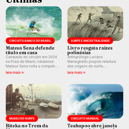
CIRCUITO BANCO DO BRASIL
SURFE E ANCESTRALIDADE
Mateus Sena defende
Livro resgata raízes
título em casa
polinésias
Campeão do circuito em 2024
Antropólogo Luciano
na Praia de Miami, natalense
Meneghello propõe releitura
Mateus Sena volta a competir
das origens do surfe,
em casa em busca de manter a
resgatando a cultura polinésia
leia mais »
leia mais »
hegemonia potiguar em etapa
e questionando a visão
do Circuito Banco do Brasil.
ocidental que transformou a
prática em esporte e indústria.
MUSEU DO SURFE
CIRCUITO MUNDIAL
Biteka no Trem da
Teahupoo abre janela