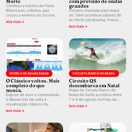
Morte
com previsão de ondas
grandes
Conheça a história de Paulo
Bittencourt, o Biteka, que
Primeira chamada para etapa
cruzou a América do Sul rumo
do Tahiti acontece sábado (8)
ao Pacífico em uma jornada
às 14h30 (de Brasília). Previsão
leia mais »
que se tornou um marco de
indica swell consistente.
leia mais »
aventura, resiliência e paixão
Medina embarca para evento e
pelo surfe.
WSL divulga baterias, com
Kelly Slater convidado.
MODELO DE ÁGUAS RASAS
CIRCUITO BANCO DO BRASIL
O Clássico voltou. Mais
Circuito QS
completo do que
desembarca em Natal
nunca.
Etapa do Circuito Banco do
Depois de ouvir a comunidade,
Brasil de Surfe acontece entre
o Waves traz de volta a
7 e 9 de agosto na Praia de
visualização clássica da
Miami (RN), em disputas
leia mais »
previsão de águas rasas,
válidas pelo Qualifying Series
leia mais »
agora integrada à nova
(QS) 4.000 e pela corrida por
plataforma e com previsão das
vagas no Challenger Series.
ondas para até 16 dias.