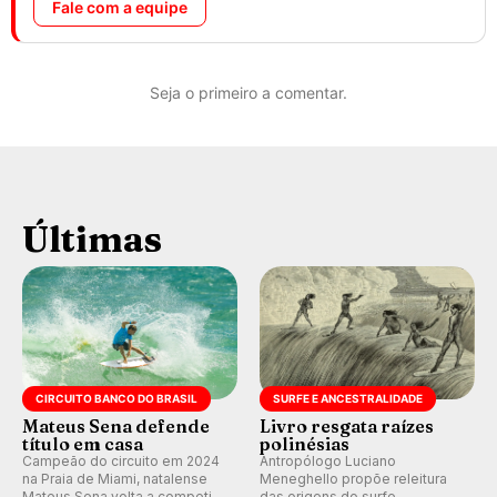
Fale com a equipe
Seja o primeiro a comentar.
Últimas
CIRCUITO BANCO DO BRASIL
SURFE E ANCESTRALIDADE
Mateus Sena defende
Livro resgata raízes
título em casa
polinésias
Campeão do circuito em 2024
Antropólogo Luciano
na Praia de Miami, natalense
Meneghello propõe releitura
Mateus Sena volta a competir
das origens do surfe,