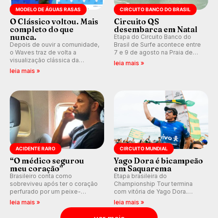
MODELO DE ÁGUAS RASAS
CIRCUITO BANCO DO BRASIL
O Clássico voltou. Mais
Circuito QS
completo do que
desembarca em Natal
nunca.
Etapa do Circuito Banco do
Depois de ouvir a comunidade,
Brasil de Surfe acontece entre
o Waves traz de volta a
7 e 9 de agosto na Praia de
visualização clássica da
Miami (RN), em disputas
leia mais »
previsão de águas rasas,
válidas pelo Qualifying Series
leia mais »
agora integrada à nova
(QS) 4.000 e pela corrida por
plataforma e com previsão das
vagas no Challenger Series.
ondas para até 16 dias.
ACIDENTE RARO
CIRCUITO MUNDIAL
“O médico segurou
Yago Dora é bicampeão
meu coração”
em Saquarema
Brasileiro conta como
Etapa brasileira do
sobreviveu após ter o coração
Championship Tour termina
perfurado por um peixe-
com vitória de Yago Dora.
agulha enquanto surfava na
Sawyer Lindblad vence entre
leia mais »
leia mais »
Costa Rica.
as mulheres e Leonardo
Fioravanti assume liderança do