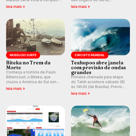
em casa em busca de manter a
resgatando a cultura polinésia
leia mais »
leia mais »
hegemonia potiguar em etapa
e questionando a visão
do Circuito Banco do Brasil.
ocidental que transformou a
prática em esporte e indústria.
MUSEU DO SURFE
CIRCUITO MUNDIAL
Biteka no Trem da
Teahupoo abre janela
Morte
com previsão de ondas
grandes
Conheça a história de Paulo
Bittencourt, o Biteka, que
Primeira chamada para etapa
cruzou a América do Sul rumo
do Tahiti acontece sábado (8)
ao Pacífico em uma jornada
às 14h30 (de Brasília). Previsão
leia mais »
que se tornou um marco de
indica swell consistente.
leia mais »
aventura, resiliência e paixão
Medina embarca para evento e
pelo surfe.
WSL divulga baterias, com
Kelly Slater convidado.