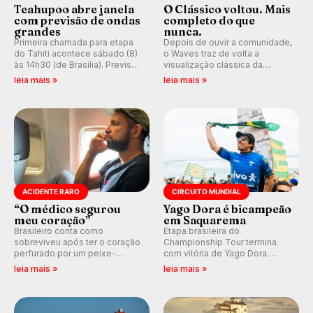
Teahupoo abre janela
O Clássico voltou. Mais
com previsão de ondas
completo do que
grandes
nunca.
Primeira chamada para etapa
Depois de ouvir a comunidade,
do Tahiti acontece sábado (8)
o Waves traz de volta a
às 14h30 (de Brasília). Previsão
visualização clássica da
indica swell consistente.
previsão de águas rasas,
leia mais »
leia mais »
Medina embarca para evento e
agora integrada à nova
WSL divulga baterias, com
plataforma e com previsão das
Kelly Slater convidado.
ondas para até 16 dias.
ACIDENTE RARO
CIRCUITO MUNDIAL
“O médico segurou
Yago Dora é bicampeão
meu coração”
em Saquarema
Brasileiro conta como
Etapa brasileira do
sobreviveu após ter o coração
Championship Tour termina
perfurado por um peixe-
com vitória de Yago Dora.
agulha enquanto surfava na
Sawyer Lindblad vence entre
leia mais »
leia mais »
Costa Rica.
as mulheres e Leonardo
Fioravanti assume liderança do
ranking mundial da WSL, na
etapa de Saquarema.