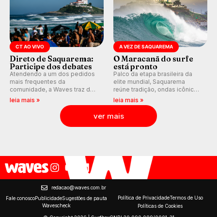
CT AO VIVO
A VEZ DE SAQUAREMA
Direto de Saquarema:
O Maracanã do surfe
Participe dos debates
está pronto
Atendendo a um dos pedidos
Palco da etapa brasileira da
mais frequentes da
elite mundial, Saquarema
comunidade, a Waves traz de
reúne tradição, ondas icônicas,
volta os comentários e
torcida única e uma premiação
leia mais »
leia mais »
debates em tempo real
inédita, que pode render
durante as etapas do Circuito
quase R$ 750 mil aos
ver mais
Mundial.
campeões.
redacao@waves.com.br
Política de Privacidade
Termos de Uso
Fale conosco
Publicidade
Sugestões de pauta
Wavescheck
Políticas de Cookies