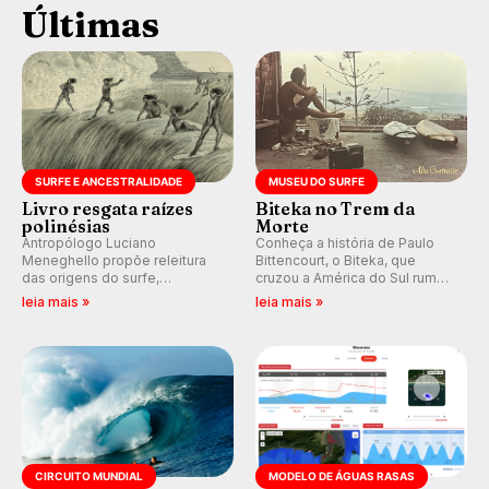
Últimas
SURFE E ANCESTRALIDADE
MUSEU DO SURFE
Livro resgata raízes
Biteka no Trem da
polinésias
Morte
Antropólogo Luciano
Conheça a história de Paulo
Meneghello propõe releitura
Bittencourt, o Biteka, que
das origens do surfe,
cruzou a América do Sul rumo
resgatando a cultura polinésia
ao Pacífico em uma jornada
leia mais »
leia mais »
e questionando a visão
que se tornou um marco de
ocidental que transformou a
aventura, resiliência e paixão
prática em esporte e indústria.
pelo surfe.
CIRCUITO MUNDIAL
MODELO DE ÁGUAS RASAS