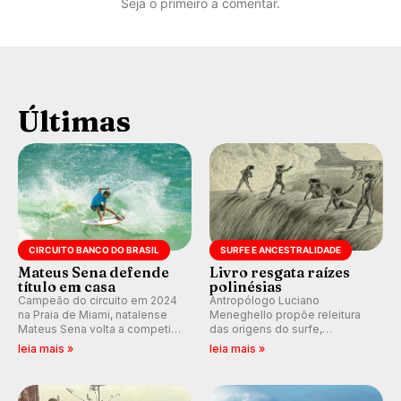
Seja o primeiro a comentar.
Últimas
CIRCUITO BANCO DO BRASIL
SURFE E ANCESTRALIDADE
Mateus Sena defende
Livro resgata raízes
título em casa
polinésias
Campeão do circuito em 2024
Antropólogo Luciano
na Praia de Miami, natalense
Meneghello propõe releitura
Mateus Sena volta a competir
das origens do surfe,
em casa em busca de manter a
resgatando a cultura polinésia
leia mais »
leia mais »
hegemonia potiguar em etapa
e questionando a visão
do Circuito Banco do Brasil.
ocidental que transformou a
prática em esporte e indústria.