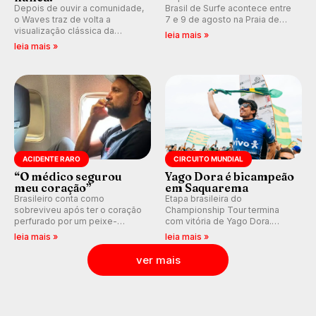
Depois de ouvir a comunidade,
Brasil de Surfe acontece entre
o Waves traz de volta a
7 e 9 de agosto na Praia de
visualização clássica da
Miami (RN), em disputas
leia mais »
previsão de águas rasas,
válidas pelo Qualifying Series
leia mais »
agora integrada à nova
(QS) 4.000 e pela corrida por
plataforma e com previsão das
vagas no Challenger Series.
ondas para até 16 dias.
ACIDENTE RARO
CIRCUITO MUNDIAL
“O médico segurou
Yago Dora é bicampeão
meu coração”
em Saquarema
Brasileiro conta como
Etapa brasileira do
sobreviveu após ter o coração
Championship Tour termina
perfurado por um peixe-
com vitória de Yago Dora.
agulha enquanto surfava na
Sawyer Lindblad vence entre
leia mais »
leia mais »
Costa Rica.
as mulheres e Leonardo
Fioravanti assume liderança do
ver mais
ranking mundial da WSL, na
etapa de Saquarema.