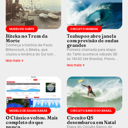
MUSEU DO SURFE
CIRCUITO MUNDIAL
Biteka no Trem da
Teahupoo abre janela
Morte
com previsão de ondas
grandes
Conheça a história de Paulo
Bittencourt, o Biteka, que
Primeira chamada para etapa
cruzou a América do Sul rumo
do Tahiti acontece sábado (8)
ao Pacífico em uma jornada
às 14h30 (de Brasília). Previsão
leia mais »
que se tornou um marco de
indica swell consistente.
leia mais »
aventura, resiliência e paixão
Medina embarca para evento e
pelo surfe.
WSL divulga baterias, com
Kelly Slater convidado.
MODELO DE ÁGUAS RASAS
CIRCUITO BANCO DO BRASIL
O Clássico voltou. Mais
Circuito QS
completo do que
desembarca em Natal
nunca.
Etapa do Circuito Banco do