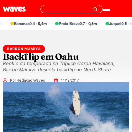
Bananas
0,4 - 0,4m
Praia Brava
0,7 - 0,8m
Juquei
0,6 - 0,
BARRON MAMIYA
Backflip em Oahu
Rookie da temporada na Tríplice Coroa Havaiana,
Barron Mamiya descola backflip no North Shore.
Por Redação Waves
14/12/2017