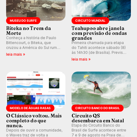
MUSEU DO SURFE
CIRCUITO MUNDIAL
Biteka no Trem da
Teahupoo abre janela
Morte
com previsão de ondas
grandes
Conheça a história de Paulo
Bittencourt, o Biteka, que
Primeira chamada para etapa
cruzou a América do Sul rumo
do Tahiti acontece sábado (8)
ao Pacífico em uma jornada
às 14h30 (de Brasília). Previsão
leia mais »
que se tornou um marco de
indica swell consistente.
leia mais »
aventura, resiliência e paixão
Medina embarca para evento e
pelo surfe.
WSL divulga baterias, com
Kelly Slater convidado.
MODELO DE ÁGUAS RASAS
CIRCUITO BANCO DO BRASIL
O Clássico voltou. Mais
Circuito QS
completo do que
desembarca em Natal
nunca.
Etapa do Circuito Banco do
Depois de ouvir a comunidade,
Brasil de Surfe acontece entre
o Waves traz de volta a
7 e 9 de agosto na Praia de