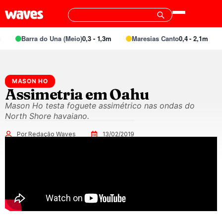
Barra do Una (Meio)
0,3 - 1,3m
Maresias Canto
0,4 - 2,1m
MASON HO
Assimetria em Oahu
Mason Ho testa foguete assimétrico nas ondas do
North Shore havaiano.
Por Redação Waves
13/02/2019