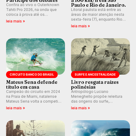
Participe dos debates
a 100 km/h em São
Paulo e Rio de Janeiro.
Confira ao vivo o Outerknown
Tahiti Pro 2026, na onda que
Litoral paulista está entre as
coloca à prova até os
áreas de maior atenção nesta
melhores surfistas do mundo.
sexta-feira (7), enquanto Rio
leia mais »
E participe dos debates em
de Janeiro também recebe
leia mais »
tempo real durante as etapas
alerta para ventos fortes.
do Mundial da WSL.
Rajadas já chegaram a 97,2
km/h em Itanhaém.
CIRCUITO BANCO DO BRASIL
SURFE E ANCESTRALIDADE
Mateus Sena defende
Livro resgata raízes
título em casa
polinésias
Campeão do circuito em 2024
Antropólogo Luciano
na Praia de Miami, natalense
Meneghello propõe releitura
Mateus Sena volta a competir
das origens do surfe,
em casa em busca de manter a
resgatando a cultura polinésia
leia mais »
leia mais »
hegemonia potiguar em etapa
e questionando a visão
do Circuito Banco do Brasil.
ocidental que transformou a
prática em esporte e indústria.