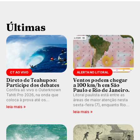
Últimas
CT AO VIVO
ALERTA NO LITORAL
Direto de Teahupoo:
Ventos podem chegar
Participe dos debates
a 100 km/h em São
Paulo e Rio de Janeiro.
Confira ao vivo o Outerknown
Tahiti Pro 2026, na onda que
Litoral paulista está entre as
coloca à prova até os
áreas de maior atenção nesta
melhores surfistas do mundo.
sexta-feira (7), enquanto Rio
leia mais »
E participe dos debates em
de Janeiro também recebe
leia mais »
tempo real durante as etapas
alerta para ventos fortes.
do Mundial da WSL.
Rajadas já chegaram a 97,2
km/h em Itanhaém.