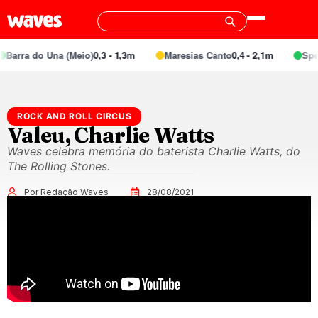
ra do Una (Meio)
0,3 - 1,3m
Maresias Canto
0,4 - 2,1m
Special 
ROCK AND ROLL CIRCUS
Valeu, Charlie Watts
Waves celebra memória do baterista Charlie Watts, do
The Rolling Stones.
Por Redação Waves
28/08/2021