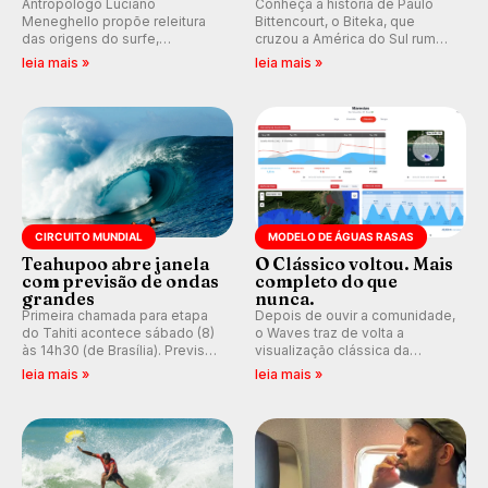
Antropólogo Luciano
Conheça a história de Paulo
Meneghello propõe releitura
Bittencourt, o Biteka, que
das origens do surfe,
cruzou a América do Sul rumo
resgatando a cultura polinésia
ao Pacífico em uma jornada
leia mais »
leia mais »
e questionando a visão
que se tornou um marco de
ocidental que transformou a
aventura, resiliência e paixão
prática em esporte e indústria.
pelo surfe.
CIRCUITO MUNDIAL
MODELO DE ÁGUAS RASAS
Teahupoo abre janela
O Clássico voltou. Mais
com previsão de ondas
completo do que
grandes
nunca.
Primeira chamada para etapa
Depois de ouvir a comunidade,
do Tahiti acontece sábado (8)
o Waves traz de volta a
às 14h30 (de Brasília). Previsão
visualização clássica da
indica swell consistente.
previsão de águas rasas,
leia mais »
leia mais »
Medina embarca para evento e
agora integrada à nova
WSL divulga baterias, com
plataforma e com previsão das
Kelly Slater convidado.
ondas para até 16 dias.