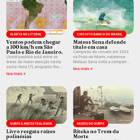
ALERTA NO LITORAL
CIRCUITO BANCO DO BRASIL
Ventos podem chegar
Mateus Sena defende
a 100 km/h em São
título em casa
Paulo e Rio de Janeiro.
Campeão do circuito em 2024
Litoral paulista está entre as
na Praia de Miami, natalense
áreas de maior atenção nesta
Mateus Sena volta a competir
sexta-feira (7), enquanto Rio
em casa em busca de manter a
leia mais »
de Janeiro também recebe
hegemonia potiguar em etapa
leia mais »
alerta para ventos fortes.
do Circuito Banco do Brasil.
Rajadas já chegaram a 97,2
km/h em Itanhaém.
SURFE E ANCESTRALIDADE
MUSEU DO SURFE
Livro resgata raízes
Biteka no Trem da
polinésias
Morte