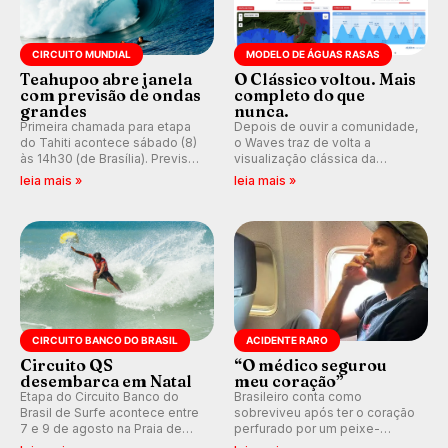
CIRCUITO MUNDIAL
MODELO DE ÁGUAS RASAS
Teahupoo abre janela
O Clássico voltou. Mais
com previsão de ondas
completo do que
grandes
nunca.
Primeira chamada para etapa
Depois de ouvir a comunidade,
do Tahiti acontece sábado (8)
o Waves traz de volta a
às 14h30 (de Brasília). Previsão
visualização clássica da
indica swell consistente.
previsão de águas rasas,
leia mais »
leia mais »
Medina embarca para evento e
agora integrada à nova
WSL divulga baterias, com
plataforma e com previsão das
Kelly Slater convidado.
ondas para até 16 dias.
CIRCUITO BANCO DO BRASIL
ACIDENTE RARO
Circuito QS
“O médico segurou
desembarca em Natal
meu coração”
Etapa do Circuito Banco do
Brasileiro conta como
Brasil de Surfe acontece entre
sobreviveu após ter o coração
7 e 9 de agosto na Praia de
perfurado por um peixe-
Miami (RN), em disputas
agulha enquanto surfava na