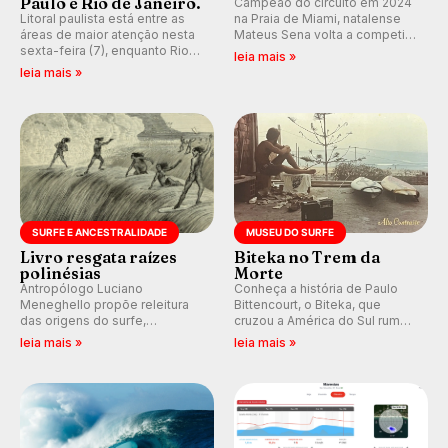
Paulo e Rio de Janeiro.
Campeão do circuito em 2024
Litoral paulista está entre as
na Praia de Miami, natalense
áreas de maior atenção nesta
Mateus Sena volta a competir
sexta-feira (7), enquanto Rio
em casa em busca de manter a
leia mais »
de Janeiro também recebe
hegemonia potiguar em etapa
leia mais »
alerta para ventos fortes.
do Circuito Banco do Brasil.
Rajadas já chegaram a 97,2
km/h em Itanhaém.
SURFE E ANCESTRALIDADE
MUSEU DO SURFE
Livro resgata raízes
Biteka no Trem da
polinésias
Morte
Antropólogo Luciano
Conheça a história de Paulo
Meneghello propõe releitura
Bittencourt, o Biteka, que
das origens do surfe,
cruzou a América do Sul rumo
resgatando a cultura polinésia
ao Pacífico em uma jornada
leia mais »
leia mais »
e questionando a visão
que se tornou um marco de
ocidental que transformou a
aventura, resiliência e paixão
prática em esporte e indústria.
pelo surfe.