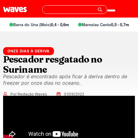
Barra do Una (Meio)
0,4 - 0,6m
Maresias Canto
0,5 - 0,7m
ONZE DIAS À DERIVA
Pescador resgatado no
Suriname
Pescador é encontrado após ficar à deriva dentro de
freezer por onze dias no oceano.
Por Redação Waves
01/09/2022