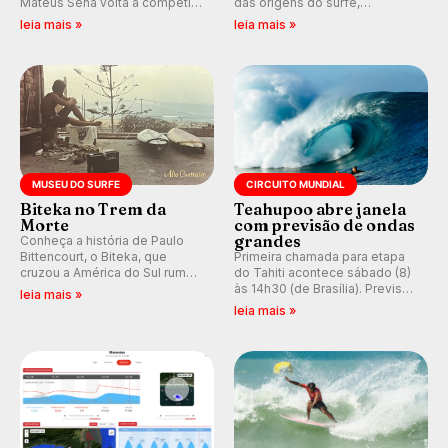
Mateus Sena volta a competir
das origens do surfe,
em casa em busca de manter a
resgatando a cultura polinésia
leia mais »
leia mais »
hegemonia potiguar em etapa
e questionando a visão
do Circuito Banco do Brasil.
ocidental que transformou a
prática em esporte e indústria.
MUSEU DO SURFE
CIRCUITO MUNDIAL
Biteka no Trem da
Teahupoo abre janela
Morte
com previsão de ondas
grandes
Conheça a história de Paulo
Bittencourt, o Biteka, que
Primeira chamada para etapa
cruzou a América do Sul rumo
do Tahiti acontece sábado (8)
ao Pacífico em uma jornada
às 14h30 (de Brasília). Previsão
leia mais »
que se tornou um marco de
indica swell consistente.
leia mais »
aventura, resiliência e paixão
Medina embarca para evento e
pelo surfe.
WSL divulga baterias, com
Kelly Slater convidado.