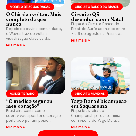
MODELO DE ÁGUAS RASAS
CIRCUITO BANCO DO BRASIL
O Clássico voltou. Mais
Circuito QS
completo do que
desembarca em Natal
nunca.
Etapa do Circuito Banco do
Depois de ouvir a comunidade,
Brasil de Surfe acontece entre
o Waves traz de volta a
7 e 9 de agosto na Praia de
visualização clássica da
Miami (RN), em disputas
leia mais »
previsão de águas rasas,
válidas pelo Qualifying Series
leia mais »
agora integrada à nova
(QS) 4.000 e pela corrida por
plataforma e com previsão das
vagas no Challenger Series.
ondas para até 16 dias.
ACIDENTE RARO
CIRCUITO MUNDIAL
“O médico segurou
Yago Dora é bicampeão
meu coração”
em Saquarema
Brasileiro conta como
Etapa brasileira do
sobreviveu após ter o coração
Championship Tour termina
perfurado por um peixe-
com vitória de Yago Dora.
agulha enquanto surfava na
Sawyer Lindblad vence entre
leia mais »
leia mais »
Costa Rica.
as mulheres e Leonardo
Fioravanti assume liderança do