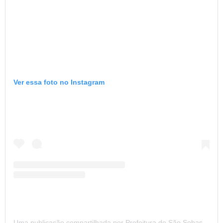
Ver essa foto no Instagram
Uma publicação compartilhada por Prefeitura de São Sebastião (@prefsaoseba)