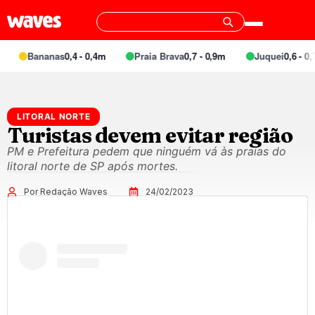
Bananas
0,4 - 0,4m
Praia Brava
0,7 - 0,9m
Juquei
0,6 - 0,
LITORAL NORTE
Turistas devem evitar região
PM e Prefeitura pedem que ninguém vá às praias do
litoral norte de SP após mortes.
Por Redação Waves
24/02/2023