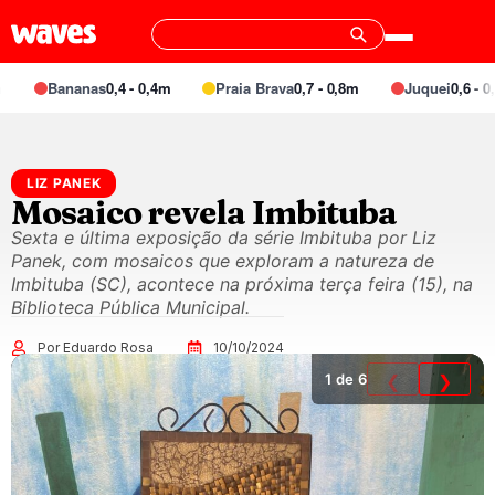
Bananas
0,4 - 0,4m
Praia Brava
0,7 - 0,8m
Juquei
0,6 - 0,7
LIZ PANEK
Mosaico revela Imbituba
Sexta e última exposição da série Imbituba por Liz
Panek, com mosaicos que exploram a natureza de
Imbituba (SC), acontece na próxima terça feira (15), na
Biblioteca Pública Municipal.
Por Eduardo Rosa
10/10/2024
1
de 6
❮
❯