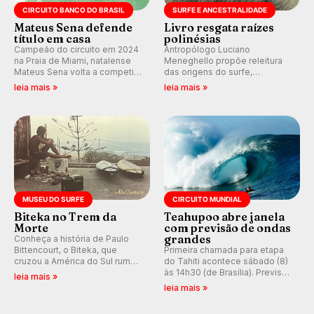
CIRCUITO BANCO DO BRASIL
SURFE E ANCESTRALIDADE
Mateus Sena defende
Livro resgata raízes
título em casa
polinésias
Campeão do circuito em 2024
Antropólogo Luciano
na Praia de Miami, natalense
Meneghello propõe releitura
Mateus Sena volta a competir
das origens do surfe,
em casa em busca de manter a
resgatando a cultura polinésia
leia mais »
leia mais »
hegemonia potiguar em etapa
e questionando a visão
do Circuito Banco do Brasil.
ocidental que transformou a
prática em esporte e indústria.
MUSEU DO SURFE
CIRCUITO MUNDIAL
Biteka no Trem da
Teahupoo abre janela
Morte
com previsão de ondas
grandes
Conheça a história de Paulo
Bittencourt, o Biteka, que
Primeira chamada para etapa
cruzou a América do Sul rumo
do Tahiti acontece sábado (8)
ao Pacífico em uma jornada
às 14h30 (de Brasília). Previsão
leia mais »
que se tornou um marco de
indica swell consistente.
leia mais »
aventura, resiliência e paixão
Medina embarca para evento e
pelo surfe.
WSL divulga baterias, com