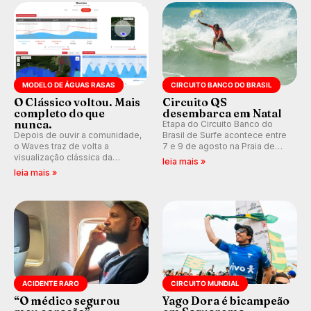
Kelly Slater convidado.
MODELO DE ÁGUAS RASAS
CIRCUITO BANCO DO BRASIL
O Clássico voltou. Mais
Circuito QS
completo do que
desembarca em Natal
nunca.
Etapa do Circuito Banco do
Depois de ouvir a comunidade,
Brasil de Surfe acontece entre
o Waves traz de volta a
7 e 9 de agosto na Praia de
visualização clássica da
Miami (RN), em disputas
leia mais »
previsão de águas rasas,
válidas pelo Qualifying Series
leia mais »
agora integrada à nova
(QS) 4.000 e pela corrida por
plataforma e com previsão das
vagas no Challenger Series.
ondas para até 16 dias.
ACIDENTE RARO
CIRCUITO MUNDIAL
“O médico segurou
Yago Dora é bicampeão