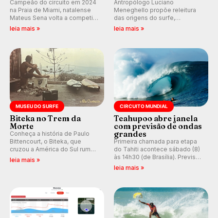
Campeão do circuito em 2024
Antropólogo Luciano
na Praia de Miami, natalense
Meneghello propõe releitura
Mateus Sena volta a competir
das origens do surfe,
em casa em busca de manter a
resgatando a cultura polinésia
leia mais »
leia mais »
hegemonia potiguar em etapa
e questionando a visão
do Circuito Banco do Brasil.
ocidental que transformou a
prática em esporte e indústria.
MUSEU DO SURFE
CIRCUITO MUNDIAL
Biteka no Trem da
Teahupoo abre janela
Morte
com previsão de ondas
grandes
Conheça a história de Paulo
Bittencourt, o Biteka, que
Primeira chamada para etapa
cruzou a América do Sul rumo
do Tahiti acontece sábado (8)
ao Pacífico em uma jornada
às 14h30 (de Brasília). Previsão
leia mais »
que se tornou um marco de
indica swell consistente.
leia mais »
aventura, resiliência e paixão
Medina embarca para evento e
pelo surfe.
WSL divulga baterias, com
Kelly Slater convidado.