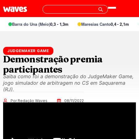
Barra do Una (Meio)
0,3 - 1,3m
Maresias Canto
0,4 - 2,1m
JUDGEMAKER GAME
Demonstração premia
participantes
Saiba como foi a demonstração do JudgeMaker Game,
jogo simulador de arbitragem no CS em Saquarema
(RJ).
Por Redação Waves
08/11/2022