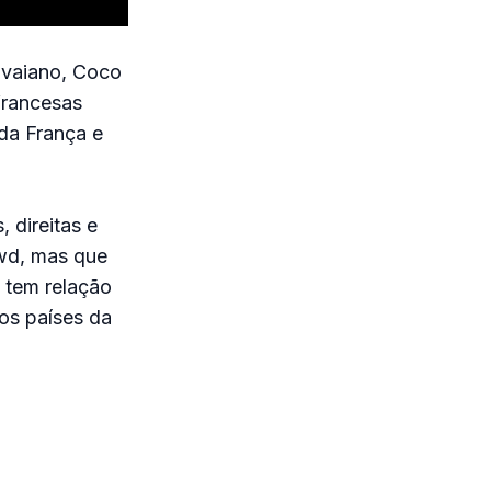
havaiano, Coco
francesas
da França e
, direitas e
owd, mas que
 tem relação
os países da