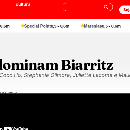
cultura
Sej
6m
Special Point
0,5 - 0,6m
Maresias
0,5 - 0,6m
dominam Biarritz
Coco Ho, Stephanie Gilmore, Juliette Lacome e Maud 
4/11/2023