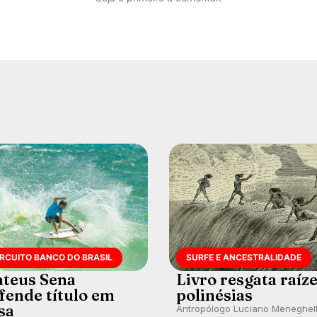
IRCUITO BANCO DO BRASIL
SURFE E ANCESTRALIDADE
teus Sena
Livro resgata raíz
fende título em
polinésias
sa
Antropólogo Luciano Meneghel