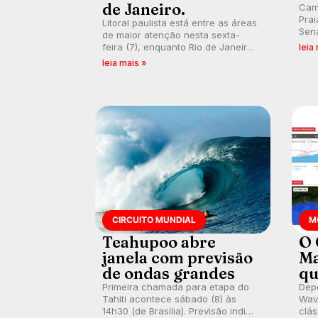
de Janeiro.
Cam
Prai
Litoral paulista está entre as áreas
Sena
de maior atenção nesta sexta-
bus
feira (7), enquanto Rio de Janeiro
leia
poti
também recebe alerta para ventos
leia mais »
Banc
fortes. Rajadas já chegaram a 97,2
km/h em Itanhaém.
CIRCUITO MUNDIAL
M
Teahupoo abre
O 
janela com previsão
Ma
de ondas grandes
qu
Primeira chamada para etapa do
Depo
Tahiti acontece sábado (8) às
Wave
14h30 (de Brasília). Previsão indica
clás