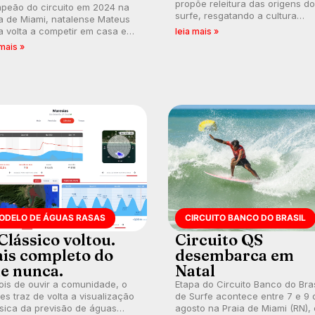
propõe releitura das origens do
peão do circuito em 2024 na
surfe, resgatando a cultura
a de Miami, natalense Mateus
polinésia e questionando a vis
 volta a competir em casa em
leia mais »
ocidental que transformou a
ca de manter a hegemonia
 mais »
prática em esporte e indústria.
guar em etapa do Circuito
o do Brasil.
ODELO DE ÁGUAS RASAS
CIRCUITO BANCO DO BRASIL
Clássico voltou.
Circuito QS
is completo do
desembarca em
e nunca.
Natal
is de ouvir a comunidade, o
Etapa do Circuito Banco do Bras
s traz de volta a visualização
de Surfe acontece entre 7 e 9 
sica da previsão de águas
agosto na Praia de Miami (RN),