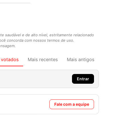
 saudável e de alto nível, estritamente relacionado
você concorda com nossos termos de uso.
mensagem.
 votados
Mais recentes
Mais antigos
Entrar
Fale com a equipe