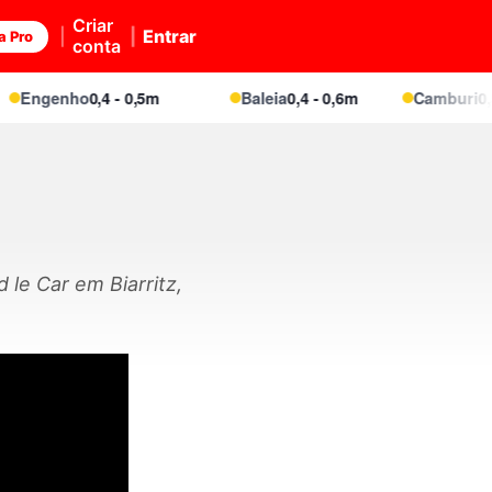
Criar
Entrar
a Pro
conta
Engenho
0,4 - 0,5m
Baleia
0,4 - 0,6m
Camburi
0,5 -
le Car em Biarritz,