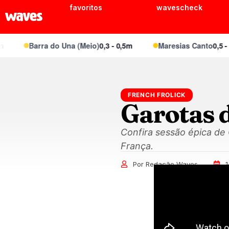
favoritos
wavescheck
Barra do Una (Meio)
0,3 - 0,5m
Maresias Canto
0,5 - 0,
FRENCH FROLICK
Garotas 
Confira sessão épica de 
França.
Por Redação Waves
1