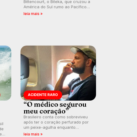
Bittencourt, o Biteka, que cruzou a
América do Sul rumo ao Pacífico
ão
em uma jornada que se tornou um
leia mais »
marco de aventura, resiliência e
paixão pelo surfe.
ACIDENTE RARO
“O médico segurou
meu coração”
Brasileiro conta como sobreviveu
após ter o coração perfurado por
il
um peixe-agulha enquanto
de
surfava na Costa Rica.
 em
leia mais »