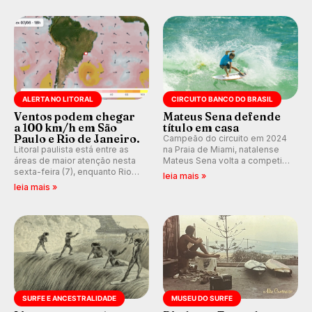
disputada na Praia de Miami
durante as etapas da WSL.
(RN).
ALERTA NO LITORAL
CIRCUITO BANCO DO BRASIL
Ventos podem chegar
Mateus Sena defende
a 100 km/h em São
título em casa
Paulo e Rio de Janeiro.
Campeão do circuito em 2024
Litoral paulista está entre as
na Praia de Miami, natalense
áreas de maior atenção nesta
Mateus Sena volta a competir
sexta-feira (7), enquanto Rio
em casa em busca de manter a
leia mais »
de Janeiro também recebe
hegemonia potiguar em etapa
leia mais »
alerta para ventos fortes.
do Circuito Banco do Brasil.
Rajadas já chegaram a 97,2
km/h em Itanhaém.
SURFE E ANCESTRALIDADE
MUSEU DO SURFE