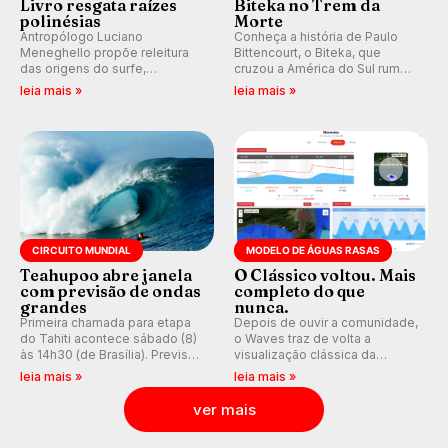
Livro resgata raízes
Biteka no Trem da
polinésias
Morte
Antropólogo Luciano
Conheça a história de Paulo
Meneghello propõe releitura
Bittencourt, o Biteka, que
das origens do surfe,
cruzou a América do Sul rumo
resgatando a cultura polinésia
ao Pacífico em uma jornada
leia mais »
leia mais »
e questionando a visão
que se tornou um marco de
ocidental que transformou a
aventura, resiliência e paixão
prática em esporte e indústria.
pelo surfe.
CIRCUITO MUNDIAL
MODELO DE ÁGUAS RASAS
Teahupoo abre janela
O Clássico voltou. Mais
com previsão de ondas
completo do que
grandes
nunca.
Primeira chamada para etapa
Depois de ouvir a comunidade,
do Tahiti acontece sábado (8)
o Waves traz de volta a
às 14h30 (de Brasília). Previsão
visualização clássica da
indica swell consistente.
previsão de águas rasas,
leia mais »
leia mais »
Medina embarca para evento e
agora integrada à nova
WSL divulga baterias, com
plataforma e com previsão das
ver mais
Kelly Slater convidado.
ondas para até 16 dias.