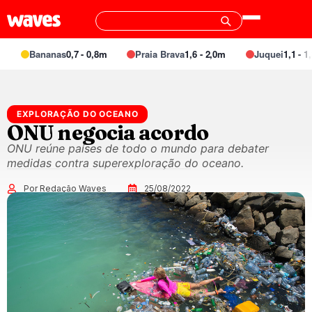
Bananas
0,7 - 0,8m
Praia Brava
1,6 - 2,0m
Juquei
1,1 - 1,3
EXPLORAÇÃO DO OCEANO
ONU negocia acordo
ONU reúne países de todo o mundo para debater
medidas contra superexploração do oceano.
Por Redação Waves
25/08/2022