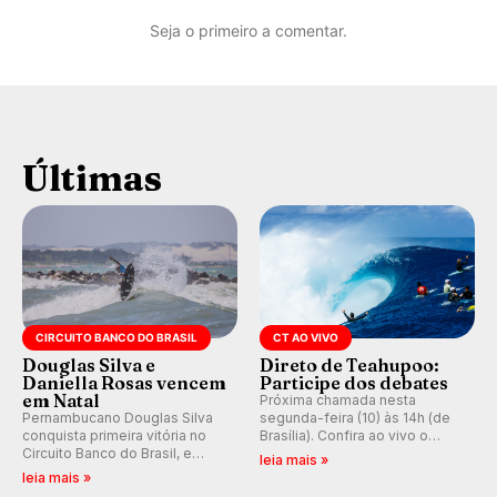
Seja o primeiro a comentar.
Últimas
CIRCUITO BANCO DO BRASIL
CT AO VIVO
Douglas Silva e
Direto de Teahupoo:
Daniella Rosas vencem
Participe dos debates
em Natal
Próxima chamada nesta
Pernambucano Douglas Silva
segunda-feira (10) às 14h (de
conquista primeira vitória no
Brasília). Confira ao vivo o
Circuito Banco do Brasil, e
Outerknown Tahiti Pro 2026 e
leia mais »
peruana Daniella Rosas vence
participe dos comentários e
leia mais »
no feminino na etapa de Natal,
debates no nosso fórum,