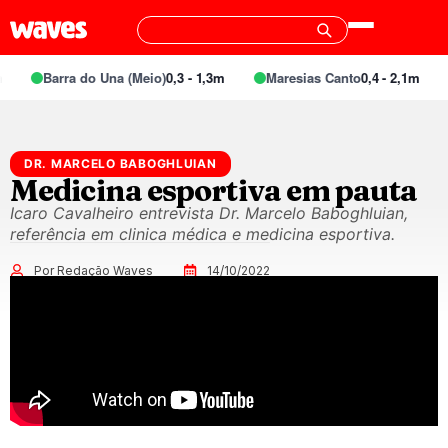
Barra do Una (Meio)
0,3 - 1,3m
Maresias Canto
0,4 - 2,1m
DR. MARCELO BABOGHLUIAN
Medicina esportiva em pauta
Icaro Cavalheiro entrevista Dr. Marcelo Baboghluian,
referência em clinica médica e medicina esportiva.
Por Redação Waves
14/10/2022