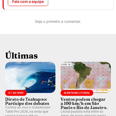
Fale com a equipe
Seja o primeiro a comentar.
Últimas
CT AO VIVO
ALERTA NO LITORAL
Direto de Teahupoo:
Ventos podem chegar
Participe dos debates
a 100 km/h em São
Paulo e Rio de Janeiro.
Confira ao vivo o Outerknown
Tahiti Pro 2026, na onda que
Litoral paulista está entre as
coloca à prova até os
áreas de maior atenção nesta