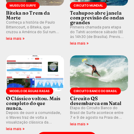
MUSEU DO SURFE
CIRCUITO MUNDIAL
Biteka no Trem da
Teahupoo abre janela
Morte
com previsão de ondas
grandes
Conheça a história de Paulo
Bittencourt, o Biteka, que
Primeira chamada para etapa
cruzou a América do Sul rumo
do Tahiti acontece sábado (8)
ao Pacífico em uma jornada
às 14h30 (de Brasília). Previsão
leia mais »
que se tornou um marco de
indica swell consistente.
leia mais »
aventura, resiliência e paixão
Medina embarca para evento e
pelo surfe.
WSL divulga baterias, com
Kelly Slater convidado.
MODELO DE ÁGUAS RASAS
CIRCUITO BANCO DO BRASIL
O Clássico voltou. Mais
Circuito QS
completo do que
desembarca em Natal
nunca.
Etapa do Circuito Banco do
Depois de ouvir a comunidade,
Brasil de Surfe acontece entre
o Waves traz de volta a
7 e 9 de agosto na Praia de
visualização clássica da
Miami (RN), em disputas
leia mais »
previsão de águas rasas,
válidas pelo Qualifying Series
leia mais »
agora integrada à nova
(QS) 4.000 e pela corrida por