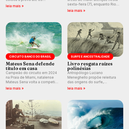
melhores surfistas do mundo.
sexta-feira (7), enquanto Rio
leia mais »
E participe dos debates em
de Janeiro também recebe
leia mais »
tempo real durante as etapas
alerta para ventos fortes.
do Mundial da WSL.
Rajadas já chegaram a 97,2
km/h em Itanhaém.
CIRCUITO BANCO DO BRASIL
SURFE E ANCESTRALIDADE
Mateus Sena defende
Livro resgata raízes
título em casa
polinésias
Campeão do circuito em 2024
Antropólogo Luciano
na Praia de Miami, natalense
Meneghello propõe releitura
Mateus Sena volta a competir
das origens do surfe,
em casa em busca de manter a
resgatando a cultura polinésia
leia mais »
leia mais »
hegemonia potiguar em etapa
e questionando a visão
do Circuito Banco do Brasil.
ocidental que transformou a
prática em esporte e indústria.