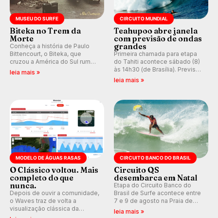
MUSEU DO SURFE
CIRCUITO MUNDIAL
Biteka no Trem da
Teahupoo abre janela
Morte
com previsão de ondas
grandes
Conheça a história de Paulo
Bittencourt, o Biteka, que
Primeira chamada para etapa
cruzou a América do Sul rumo
do Tahiti acontece sábado (8)
ao Pacífico em uma jornada
às 14h30 (de Brasília). Previsão
leia mais »
que se tornou um marco de
indica swell consistente.
leia mais »
aventura, resiliência e paixão
Medina embarca para evento e
pelo surfe.
WSL divulga baterias, com
Kelly Slater convidado.
MODELO DE ÁGUAS RASAS
CIRCUITO BANCO DO BRASIL
O Clássico voltou. Mais
Circuito QS
completo do que
desembarca em Natal
nunca.
Etapa do Circuito Banco do
Depois de ouvir a comunidade,
Brasil de Surfe acontece entre
o Waves traz de volta a
7 e 9 de agosto na Praia de
visualização clássica da
Miami (RN), em disputas
leia mais »
previsão de águas rasas,
válidas pelo Qualifying Series