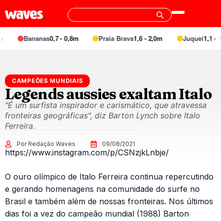
Bananas
0,7 - 0,8m
Praia Brava
1,6 - 2,0m
Juquei
1,1 - 1
CAMPEÕES MUNDIAIS
Legends aussies exaltam Italo
"É um surfista inspirador e carismático, que atravessa
fronteiras geográficas", diz Barton Lynch sobre Italo
Ferreira.
Por Redação Waves
09/08/2021
https://www.instagram.com/p/CSNzjkLnbje/
O ouro olímpico de Italo Ferreira continua repercutindo
e gerando homenagens na comunidade do surfe no
Brasil e também além de nossas fronteiras. Nos últimos
dias foi a vez do campeão mundial (1988) Barton