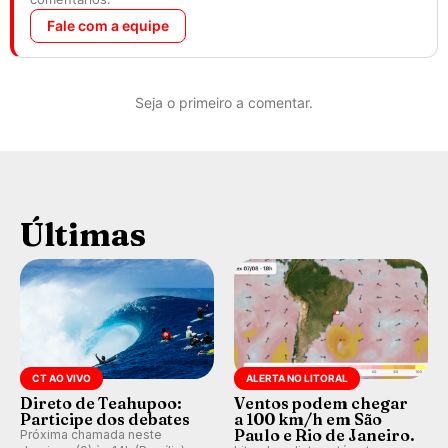
Fale com a equipe
Seja o primeiro a comentar.
Últimas
CT AO VIVO
ALERTA NO LITORAL
Direto de Teahupoo:
Ventos podem chegar
Participe dos debates
a 100 km/h em São
Paulo e Rio de Janeiro.
Próxima chamada neste