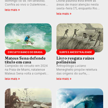
domingo (9) às 14h (Brasília).
Litoral paulista está entre as
Confira ao vivo o Outerknown
áreas de maior atenção nesta
Tahiti Pro 2026 e participe dos
sexta-feira (7), enquanto Rio
leia mais »
comentários e debates em
de Janeiro também recebe
leia mais »
tempo real no nosso fórum,
alerta para ventos fortes.
durante as etapas da WSL.
Rajadas já chegaram a 97,2
km/h em Itanhaém.
CIRCUITO BANCO DO BRASIL
SURFE E ANCESTRALIDADE
Mateus Sena defende
Livro resgata raízes
título em casa
polinésias
Campeão do circuito em 2024
Antropólogo Luciano
na Praia de Miami, natalense
Meneghello propõe releitura
Mateus Sena volta a competir
das origens do surfe,
em casa em busca de manter a
resgatando a cultura polinésia
leia mais »
leia mais »
hegemonia potiguar em etapa
e questionando a visão
do Circuito Banco do Brasil.
ocidental que transformou a
prática em esporte e indústria.