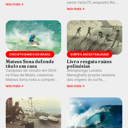
melhores surfistas do mundo.
sexta-feira (7), enquanto Rio
leia mais »
Participe dos comentários e
de Janeiro também recebe
leia mais »
debates em tempo real no
alerta para ventos fortes.
nosso fórum, durante as
Rajadas já chegaram a 97,2
etapas da WSL.
km/h em Itanhaém.
CIRCUITO BANCO DO BRASIL
SURFE E ANCESTRALIDADE
Mateus Sena defende
Livro resgata raízes
título em casa
polinésias
Campeão do circuito em 2024
Antropólogo Luciano
na Praia de Miami, natalense
Meneghello propõe releitura
Mateus Sena volta a competir
das origens do surfe,
em casa em busca de manter a
resgatando a cultura polinésia
leia mais »
leia mais »
hegemonia potiguar em etapa
e questionando a visão
do Circuito Banco do Brasil.
ocidental que transformou a
prática em esporte e indústria.