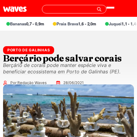
Bananas
0,7 - 0,9m
Praia Brava
1,6 - 2,0m
Juquei
1,1 - 1,4m
PORTO DE GALINHAS
Berçário pode salvar corais
Berçário de corais pode manter espécie viva e
beneficiar ecossistema em Porto de Galinhas (PE).
Por Redação Waves
28/06/2021