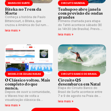
MUSEU DO SURFE
CIRCUITO MUNDIAL
Biteka no Trem da
Teahupoo abre janela
Morte
com previsão de ondas
grandes
Conheça a história de Paulo
Bittencourt, o Biteka, que
Primeira chamada para etapa
cruzou a América do Sul rumo
do Tahiti acontece sábado (8)
ao Pacífico em uma jornada
às 14h30 (de Brasília). Previsão
leia mais »
que se tornou um marco de
indica swell consistente.
leia mais »
aventura, resiliência e paixão
Medina embarca para evento e
pelo surfe.
WSL divulga baterias, com
Kelly Slater convidado.
MODELO DE ÁGUAS RASAS
CIRCUITO BANCO DO BRASIL
O Clássico voltou. Mais
Circuito QS
completo do que
desembarca em Natal
nunca.
Etapa do Circuito Banco do
Depois de ouvir a comunidade,
Brasil de Surfe acontece entre
o Waves traz de volta a
7 e 9 de agosto na Praia de
visualização clássica da
Miami (RN), em disputas
leia mais »
previsão de águas rasas,
válidas pelo Qualifying Series
leia mais »
agora integrada à nova
(QS) 4.000 e pela corrida por