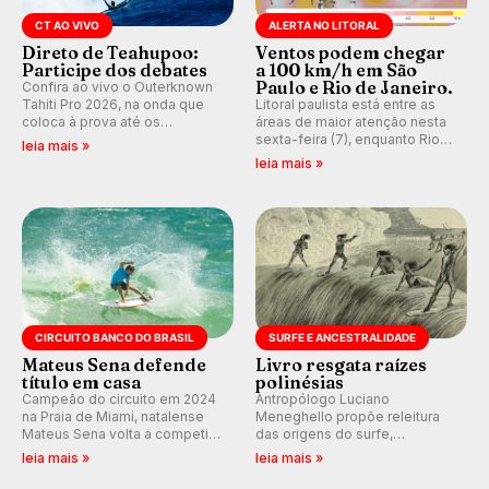
CT AO VIVO
ALERTA NO LITORAL
Direto de Teahupoo:
Ventos podem chegar
Participe dos debates
a 100 km/h em São
Paulo e Rio de Janeiro.
Confira ao vivo o Outerknown
Tahiti Pro 2026, na onda que
Litoral paulista está entre as
coloca à prova até os
áreas de maior atenção nesta
melhores surfistas do mundo.
sexta-feira (7), enquanto Rio
leia mais »
Participe dos comentários e
de Janeiro também recebe
leia mais »
debates em tempo real no
alerta para ventos fortes.
nosso fórum, durante as
Rajadas já chegaram a 97,2
etapas da WSL.
km/h em Itanhaém.
CIRCUITO BANCO DO BRASIL
SURFE E ANCESTRALIDADE
Mateus Sena defende
Livro resgata raízes
título em casa
polinésias
Campeão do circuito em 2024
Antropólogo Luciano
na Praia de Miami, natalense
Meneghello propõe releitura
Mateus Sena volta a competir
das origens do surfe,
em casa em busca de manter a
resgatando a cultura polinésia
leia mais »
leia mais »
hegemonia potiguar em etapa
e questionando a visão
do Circuito Banco do Brasil.
ocidental que transformou a