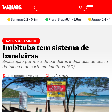
Bananas
0,2 - 0,9m
Praia Brava
0,4 - 2,0m
Juquei
0,4 - 1,4
SAFRA DA TAINHA
Imbituba tem sistema de
bandeiras
Sinalização por meio de bandeiras indica dias de pesca
da tainha e de surfe em Imbituba (SC).
Por Redação Waves
07/05/2022