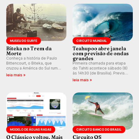
prática em esporte e indústria.
MUSEU DO SURFE
CIRCUITO MUNDIAL
Biteka no Trem da
Teahupoo abre janela
Morte
com previsão de ondas
grandes
Conheça a história de Paulo
Bittencourt, o Biteka, que
Primeira chamada para etapa
cruzou a América do Sul rumo
do Tahiti acontece sábado (8)
ao Pacífico em uma jornada
às 14h30 (de Brasília). Previsão
leia mais »
que se tornou um marco de
indica swell consistente.
leia mais »
aventura, resiliência e paixão
Medina embarca para evento e
pelo surfe.
WSL divulga baterias, com
Kelly Slater convidado.
MODELO DE ÁGUAS RASAS
CIRCUITO BANCO DO BRASIL
O Clássico voltou. Mais
Circuito QS