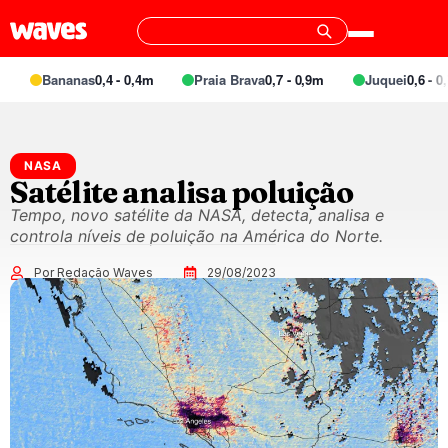
Bananas
0,4 - 0,4m
Praia Brava
0,7 - 0,9m
Juquei
0,6 - 0,7
NASA
Satélite analisa poluição
Tempo, novo satélite da NASA, detecta, analisa e
controla níveis de poluição na América do Norte.
Por Redação Waves
29/08/2023