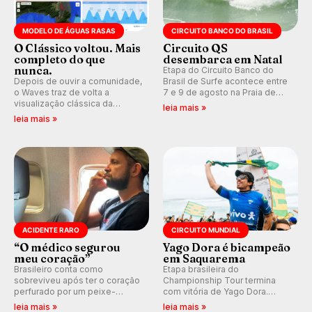
MODELO DE ÁGUAS RASAS
CIRCUITO BANCO DO BRASIL
O Clássico voltou. Mais
Circuito QS
completo do que
desembarca em Natal
nunca.
Etapa do Circuito Banco do
Depois de ouvir a comunidade,
Brasil de Surfe acontece entre
o Waves traz de volta a
7 e 9 de agosto na Praia de
visualização clássica da
Miami (RN), em disputas
leia mais »
previsão de águas rasas,
válidas pelo Qualifying Series
leia mais »
agora integrada à nova
(QS) 4.000 e pela corrida por
plataforma e com previsão das
vagas no Challenger Series.
ondas para até 16 dias.
ACIDENTE RARO
CIRCUITO MUNDIAL
“O médico segurou
Yago Dora é bicampeão
meu coração”
em Saquarema
Brasileiro conta como
Etapa brasileira do
sobreviveu após ter o coração
Championship Tour termina
perfurado por um peixe-
com vitória de Yago Dora.
agulha enquanto surfava na
Sawyer Lindblad vence entre
leia mais »
leia mais »