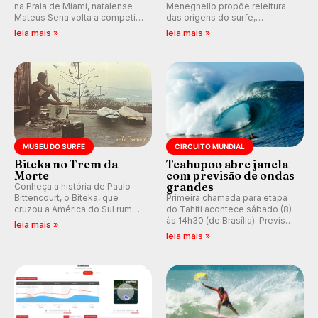
na Praia de Miami, natalense
Meneghello propõe releitura
Mateus Sena volta a competir
das origens do surfe,
em casa em busca de manter a
resgatando a cultura polinésia
leia mais »
leia mais »
hegemonia potiguar em etapa
e questionando a visão
do Circuito Banco do Brasil.
ocidental que transformou a
prática em esporte e indústria.
MUSEU DO SURFE
CIRCUITO MUNDIAL
Biteka no Trem da
Teahupoo abre janela
Morte
com previsão de ondas
grandes
Conheça a história de Paulo
Bittencourt, o Biteka, que
Primeira chamada para etapa
cruzou a América do Sul rumo
do Tahiti acontece sábado (8)
ao Pacífico em uma jornada
às 14h30 (de Brasília). Previsão
leia mais »
que se tornou um marco de
indica swell consistente.
leia mais »
aventura, resiliência e paixão
Medina embarca para evento e
pelo surfe.
WSL divulga baterias, com
Kelly Slater convidado.