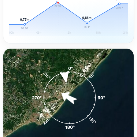
09:46
22:17
0,86m
0,77m
15:44
03:08
00h
06h
12h
18h
24h