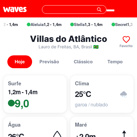
,2 - 1,4m
Aleluia
1,2 - 1,4m
Stella
1,3 - 1,4m
Secret
1,3 - 1
Villas do Atlântico
Favorito
Lauro de Freitas, BA, Brasil 🇧🇷
Hoje
Previsão
Clássico
Tempo
Surfe
Clima
1,2m - 1,4m
25°C
9,0
garoa / nublado
Água
Maré
26°C
+2,0m