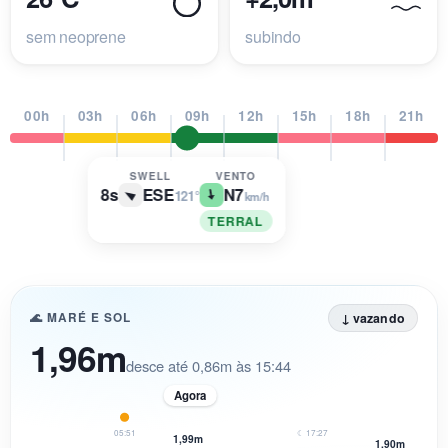
sem neoprene
subindo
00h
03h
06h
09h
12h
15h
18h
21h
SWELL
VENTO
8s
ESE
N
7
121°
km/h
TERRAL
↓ vazando
🌊 MARÉ E SOL
1,96m
desce até 0,86m às 15:44
Agora
05:51
☾ 17:27
1,99m
1,90m