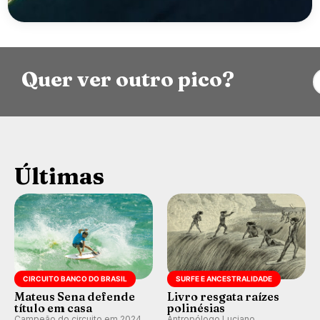
Quer ver outro pico?
Últimas
CIRCUITO BANCO DO BRASIL
SURFE E ANCESTRALIDADE
Mateus Sena defende
Livro resgata raízes
título em casa
polinésias
Campeão do circuito em 2024
Antropólogo Luciano