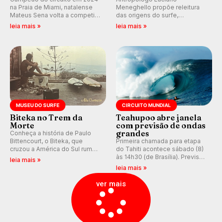
na Praia de Miami, natalense
Meneghello propõe releitura
Mateus Sena volta a competir
das origens do surfe,
em casa em busca de manter a
resgatando a cultura polinésia
leia mais »
leia mais »
hegemonia potiguar em etapa
e questionando a visão
do Circuito Banco do Brasil.
ocidental que transformou a
prática em esporte e indústria.
MUSEU DO SURFE
CIRCUITO MUNDIAL
Biteka no Trem da
Teahupoo abre janela
Morte
com previsão de ondas
grandes
Conheça a história de Paulo
Bittencourt, o Biteka, que
Primeira chamada para etapa
cruzou a América do Sul rumo
do Tahiti acontece sábado (8)
ao Pacífico em uma jornada
às 14h30 (de Brasília). Previsão
leia mais »
que se tornou um marco de
indica swell consistente.
leia mais »
aventura, resiliência e paixão
Medina embarca para evento e
pelo surfe.
WSL divulga baterias, com
ver mais
Kelly Slater convidado.