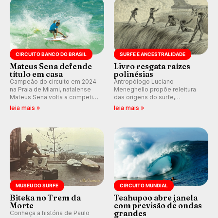
CIRCUITO BANCO DO BRASIL
SURFE E ANCESTRALIDADE
Mateus Sena defende
Livro resgata raízes
título em casa
polinésias
Campeão do circuito em 2024
Antropólogo Luciano
na Praia de Miami, natalense
Meneghello propõe releitura
Mateus Sena volta a competir
das origens do surfe,
em casa em busca de manter a
resgatando a cultura polinésia
leia mais »
leia mais »
hegemonia potiguar em etapa
e questionando a visão
do Circuito Banco do Brasil.
ocidental que transformou a
prática em esporte e indústria.
MUSEU DO SURFE
CIRCUITO MUNDIAL
Biteka no Trem da
Teahupoo abre janela
Morte
com previsão de ondas
grandes
Conheça a história de Paulo