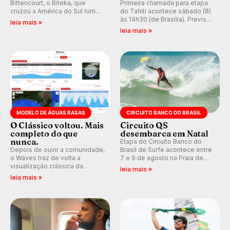
Bittencourt, o Biteka, que
Primeira chamada para etapa
cruzou a América do Sul rumo
do Tahiti acontece sábado (8)
ao Pacífico em uma jornada
às 14h30 (de Brasília). Previsão
leia mais »
que se tornou um marco de
indica swell consistente.
leia mais »
aventura, resiliência e paixão
Medina embarca para evento e
pelo surfe.
WSL divulga baterias, com
Kelly Slater convidado.
MODELO DE ÁGUAS RASAS
CIRCUITO BANCO DO BRASIL
O Clássico voltou. Mais
Circuito QS
completo do que
desembarca em Natal
nunca.
Etapa do Circuito Banco do
Depois de ouvir a comunidade,
Brasil de Surfe acontece entre
o Waves traz de volta a
7 e 9 de agosto na Praia de
visualização clássica da
Miami (RN), em disputas
leia mais »
previsão de águas rasas,
válidas pelo Qualifying Series
leia mais »
agora integrada à nova
(QS) 4.000 e pela corrida por
plataforma e com previsão das
vagas no Challenger Series.
ondas para até 16 dias.