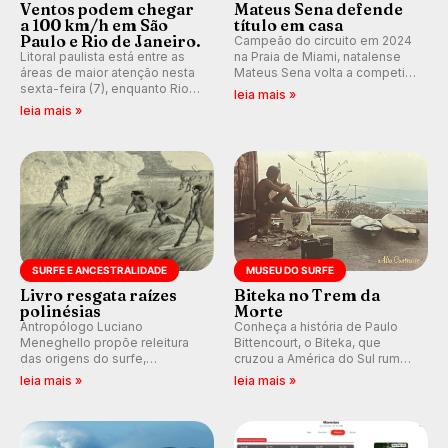
Ventos podem chegar
Mateus Sena defende
a 100 km/h em São
título em casa
Paulo e Rio de Janeiro.
Campeão do circuito em 2024
Litoral paulista está entre as
na Praia de Miami, natalense
áreas de maior atenção nesta
Mateus Sena volta a competir
sexta-feira (7), enquanto Rio
em casa em busca de manter a
leia mais »
de Janeiro também recebe
hegemonia potiguar em etapa
leia mais »
alerta para ventos fortes.
do Circuito Banco do Brasil.
Rajadas já chegaram a 97,2
km/h em Itanhaém.
SURFE E ANCESTRALIDADE
MUSEU DO SURFE
Livro resgata raízes
Biteka no Trem da
polinésias
Morte
Antropólogo Luciano
Conheça a história de Paulo
Meneghello propõe releitura
Bittencourt, o Biteka, que
das origens do surfe,
cruzou a América do Sul rumo
resgatando a cultura polinésia
ao Pacífico em uma jornada
leia mais »
leia mais »
e questionando a visão
que se tornou um marco de
ocidental que transformou a
aventura, resiliência e paixão
prática em esporte e indústria.
pelo surfe.