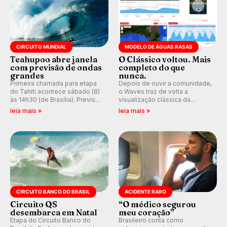
CIRCUITO MUNDIAL
MODELO DE ÁGUAS RASAS
Teahupoo abre janela
O Clássico voltou. Mais
com previsão de ondas
completo do que
grandes
nunca.
Primeira chamada para etapa
Depois de ouvir a comunidade,
do Tahiti acontece sábado (8)
o Waves traz de volta a
às 14h30 (de Brasília). Previsão
visualização clássica da
indica swell consistente.
previsão de águas rasas,
leia mais »
leia mais »
Medina embarca para evento e
agora integrada à nova
WSL divulga baterias, com
plataforma e com previsão das
Kelly Slater convidado.
ondas para até 16 dias.
CIRCUITO BANCO DO BRASIL
ACIDENTE RARO
Circuito QS
“O médico segurou
desembarca em Natal
meu coração”
Etapa do Circuito Banco do
Brasileiro conta como