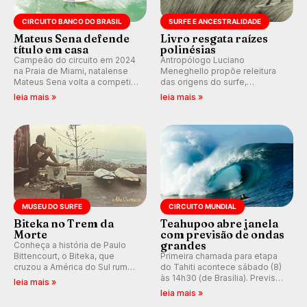
CIRCUITO BANCO DO BRASIL
SURFE E ANCESTRALIDADE
Mateus Sena defende
Livro resgata raízes
título em casa
polinésias
Campeão do circuito em 2024
Antropólogo Luciano
na Praia de Miami, natalense
Meneghello propõe releitura
Mateus Sena volta a competir
das origens do surfe,
em casa em busca de manter a
resgatando a cultura polinésia
leia mais »
leia mais »
hegemonia potiguar em etapa
e questionando a visão
do Circuito Banco do Brasil.
ocidental que transformou a
prática em esporte e indústria.
MUSEU DO SURFE
CIRCUITO MUNDIAL
Biteka no Trem da
Teahupoo abre janela
Morte
com previsão de ondas
grandes
Conheça a história de Paulo
Bittencourt, o Biteka, que
Primeira chamada para etapa
cruzou a América do Sul rumo
do Tahiti acontece sábado (8)
ao Pacífico em uma jornada
às 14h30 (de Brasília). Previsão
leia mais »
que se tornou um marco de
indica swell consistente.
leia mais »
aventura, resiliência e paixão
Medina embarca para evento e