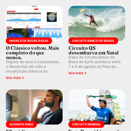
pelo surfe.
WSL divulga baterias, com
Kelly Slater convidado.
MODELO DE ÁGUAS RASAS
CIRCUITO BANCO DO BRASIL
O Clássico voltou. Mais
Circuito QS
completo do que
desembarca em Natal
nunca.
Etapa do Circuito Banco do
Depois de ouvir a comunidade,
Brasil de Surfe acontece entre
o Waves traz de volta a
7 e 9 de agosto na Praia de
visualização clássica da
Miami (RN), em disputas
leia mais »
previsão de águas rasas,
válidas pelo Qualifying Series
leia mais »
agora integrada à nova
(QS) 4.000 e pela corrida por
plataforma e com previsão das
vagas no Challenger Series.
ondas para até 16 dias.
ACIDENTE RARO
CIRCUITO MUNDIAL