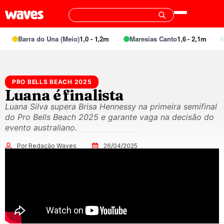
Barra do Una (Meio)
1,0 - 1,2m
Maresias Canto
1,6 - 2,1m
S
PRO BELLS BEACH 2025
Luana é finalista
Luana Silva supera Brisa Hennessy na primeira semifinal
do Pro Bells Beach 2025 e garante vaga na decisão do
evento australiano.
Por Redação Waves
26/04/2025