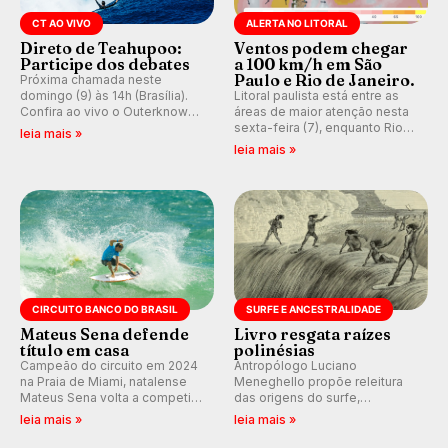
CT AO VIVO
ALERTA NO LITORAL
Direto de Teahupoo:
Ventos podem chegar
Participe dos debates
a 100 km/h em São
Paulo e Rio de Janeiro.
Próxima chamada neste
domingo (9) às 14h (Brasília).
Litoral paulista está entre as
Confira ao vivo o Outerknown
áreas de maior atenção nesta
Tahiti Pro 2026 e participe dos
sexta-feira (7), enquanto Rio
leia mais »
comentários e debates em
de Janeiro também recebe
leia mais »
tempo real no nosso fórum,
alerta para ventos fortes.
durante as etapas da WSL.
Rajadas já chegaram a 97,2
km/h em Itanhaém.
CIRCUITO BANCO DO BRASIL
SURFE E ANCESTRALIDADE
Mateus Sena defende
Livro resgata raízes
título em casa
polinésias
Campeão do circuito em 2024
Antropólogo Luciano
na Praia de Miami, natalense
Meneghello propõe releitura
Mateus Sena volta a competir
das origens do surfe,
em casa em busca de manter a
resgatando a cultura polinésia
leia mais »
leia mais »
hegemonia potiguar em etapa
e questionando a visão
do Circuito Banco do Brasil.
ocidental que transformou a