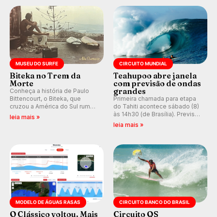
prática em esporte e indústria.
MUSEU DO SURFE
CIRCUITO MUNDIAL
Biteka no Trem da
Teahupoo abre janela
Morte
com previsão de ondas
grandes
Conheça a história de Paulo
Bittencourt, o Biteka, que
Primeira chamada para etapa
cruzou a América do Sul rumo
do Tahiti acontece sábado (8)
ao Pacífico em uma jornada
às 14h30 (de Brasília). Previsão
leia mais »
que se tornou um marco de
indica swell consistente.
leia mais »
aventura, resiliência e paixão
Medina embarca para evento e
pelo surfe.
WSL divulga baterias, com
Kelly Slater convidado.
MODELO DE ÁGUAS RASAS
CIRCUITO BANCO DO BRASIL
O Clássico voltou. Mais
Circuito QS