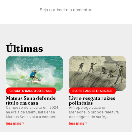
Seja o primeiro a comentar.
Últimas
CIRCUITO BANCO DO BRASIL
SURFE E ANCESTRALIDADE
Mateus Sena defende
Livro resgata raízes
título em casa
polinésias
Campeão do circuito em 2024
Antropólogo Luciano
na Praia de Miami, natalense
Meneghello propõe releitura
Mateus Sena volta a competir
das origens do surfe,
em casa em busca de manter a
resgatando a cultura polinésia
leia mais »
leia mais »
hegemonia potiguar em etapa
e questionando a visão
do Circuito Banco do Brasil.
ocidental que transformou a