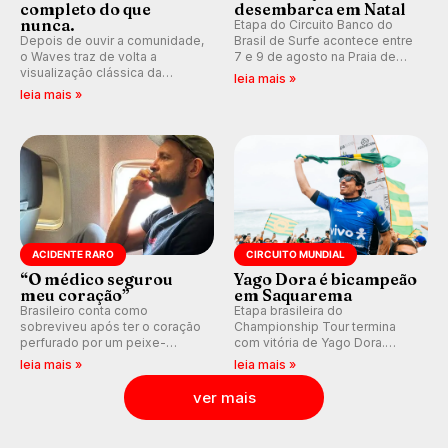
completo do que
desembarca em Natal
nunca.
Etapa do Circuito Banco do
Depois de ouvir a comunidade,
Brasil de Surfe acontece entre
o Waves traz de volta a
7 e 9 de agosto na Praia de
visualização clássica da
Miami (RN), em disputas
leia mais »
previsão de águas rasas,
válidas pelo Qualifying Series
leia mais »
agora integrada à nova
(QS) 4.000 e pela corrida por
plataforma e com previsão das
vagas no Challenger Series.
ondas para até 16 dias.
ACIDENTE RARO
CIRCUITO MUNDIAL
“O médico segurou
Yago Dora é bicampeão
meu coração”
em Saquarema
Brasileiro conta como
Etapa brasileira do
sobreviveu após ter o coração
Championship Tour termina
perfurado por um peixe-
com vitória de Yago Dora.
agulha enquanto surfava na
Sawyer Lindblad vence entre
leia mais »
leia mais »
Costa Rica.
as mulheres e Leonardo
Fioravanti assume liderança do
ver mais
ranking mundial da WSL, na
etapa de Saquarema.