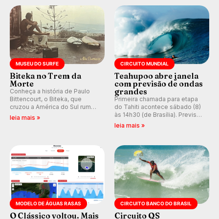
prática em esporte e indústria.
MUSEU DO SURFE
CIRCUITO MUNDIAL
Biteka no Trem da
Teahupoo abre janela
Morte
com previsão de ondas
grandes
Conheça a história de Paulo
Bittencourt, o Biteka, que
Primeira chamada para etapa
cruzou a América do Sul rumo
do Tahiti acontece sábado (8)
ao Pacífico em uma jornada
às 14h30 (de Brasília). Previsão
leia mais »
que se tornou um marco de
indica swell consistente.
leia mais »
aventura, resiliência e paixão
Medina embarca para evento e
pelo surfe.
WSL divulga baterias, com
Kelly Slater convidado.
MODELO DE ÁGUAS RASAS
CIRCUITO BANCO DO BRASIL
O Clássico voltou. Mais
Circuito QS