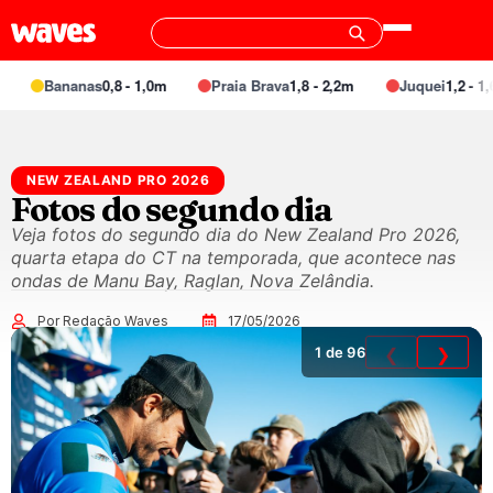
Bananas
0,8 - 1,0m
Praia Brava
1,8 - 2,2m
Juquei
1,2 - 1,6
NEW ZEALAND PRO 2026
Fotos do segundo dia
Veja fotos do segundo dia do New Zealand Pro 2026,
quarta etapa do CT na temporada, que acontece nas
ondas de Manu Bay, Raglan, Nova Zelândia.
Por Redação Waves
17/05/2026
1
de 96
❮
❯