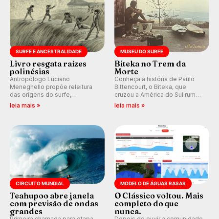
SURFE E ANCESTRALIDADE
MUSEU DO SURFE
Livro resgata raízes
Biteka no Trem da
polinésias
Morte
Antropólogo Luciano
Conheça a história de Paulo
Meneghello propõe releitura
Bittencourt, o Biteka, que
das origens do surfe,
cruzou a América do Sul rumo
resgatando a cultura polinésia
ao Pacífico em uma jornada
leia mais »
leia mais »
e questionando a visão
que se tornou um marco de
ocidental que transformou a
aventura, resiliência e paixão
prática em esporte e indústria.
pelo surfe.
CIRCUITO MUNDIAL
MODELO DE ÁGUAS RASAS
Teahupoo abre janela
O Clássico voltou. Mais
com previsão de ondas
completo do que
grandes
nunca.
Primeira chamada para etapa
Depois de ouvir a comunidade,