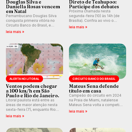
Douglas Silva e
Direto de Teahupoo:
Daniella Rosas vencem
Participe dos debates
em Natal
Próxima chamada nesta
Pernambucano Douglas Silva
segunda-feira (10) às 14h (de
conquista primeira vitória no
Brasília). Confira ao vivo o
Circuito Banco do Brasil, e
Outerknown Tahiti Pro 2026 e
leia mais »
peruana Daniella Rosas vence
participe dos comentários e
leia mais »
no feminino na etapa de Natal,
debates no nosso fórum,
disputada na Praia de Miami
durante as etapas da WSL.
(RN).
ALERTA NO LITORAL
CIRCUITO BANCO DO BRASIL
Ventos podem chegar
Mateus Sena defende
a 100 km/h em São
título em casa
Paulo e Rio de Janeiro.
Campeão do circuito em 2024
Litoral paulista está entre as
na Praia de Miami, natalense
áreas de maior atenção nesta
Mateus Sena volta a competir
sexta-feira (7), enquanto Rio
em casa em busca de manter a
leia mais »
de Janeiro também recebe
hegemonia potiguar em etapa
leia mais »
alerta para ventos fortes.
do Circuito Banco do Brasil.
Rajadas já chegaram a 97,2
km/h em Itanhaém.