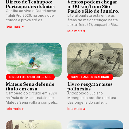
Direto de Teahupoo:
Ventos podem chegar
Participe dos debates
a 100 km/h em São
Paulo e Rio de Janeiro.
Confira ao vivo o Outerknown
Tahiti Pro 2026, na onda que
Litoral paulista está entre as
coloca à prova até os
áreas de maior atenção nesta
melhores surfistas do mundo.
sexta-feira (7), enquanto Rio
leia mais »
Participe dos comentários e
de Janeiro também recebe
leia mais »
debates em tempo real no
alerta para ventos fortes.
nosso fórum, durante as
Rajadas já chegaram a 97,2
etapas da WSL.
km/h em Itanhaém.
CIRCUITO BANCO DO BRASIL
SURFE E ANCESTRALIDADE
Mateus Sena defende
Livro resgata raízes
título em casa
polinésias
Campeão do circuito em 2024
Antropólogo Luciano
na Praia de Miami, natalense
Meneghello propõe releitura
Mateus Sena volta a competir
das origens do surfe,
em casa em busca de manter a
resgatando a cultura polinésia
leia mais »
leia mais »
hegemonia potiguar em etapa
e questionando a visão
do Circuito Banco do Brasil.
ocidental que transformou a
prática em esporte e indústria.