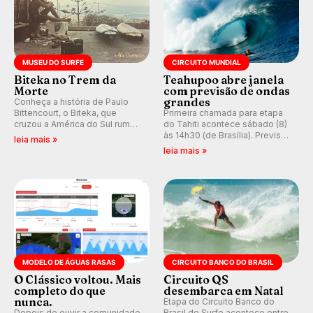
MUSEU DO SURFE
CIRCUITO MUNDIAL
Biteka no Trem da
Teahupoo abre janela
Morte
com previsão de ondas
grandes
Conheça a história de Paulo
Bittencourt, o Biteka, que
Primeira chamada para etapa
cruzou a América do Sul rumo
do Tahiti acontece sábado (8)
ao Pacífico em uma jornada
às 14h30 (de Brasília). Previsão
leia mais »
que se tornou um marco de
indica swell consistente.
leia mais »
aventura, resiliência e paixão
Medina embarca para evento e
pelo surfe.
WSL divulga baterias, com
Kelly Slater convidado.
MODELO DE ÁGUAS RASAS
CIRCUITO BANCO DO BRASIL
O Clássico voltou. Mais
Circuito QS
completo do que
desembarca em Natal
nunca.
Etapa do Circuito Banco do
Depois de ouvir a comunidade,
Brasil de Surfe acontece entre