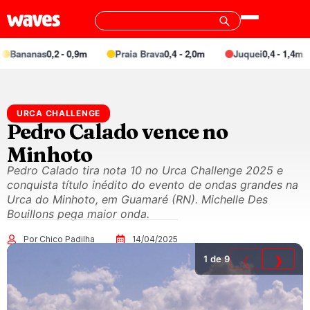
ananas
0,2 - 0,9m
Praia Brava
0,4 - 2,0m
Juquei
0,4 - 1,4m
URCA CHALLENGE
Pedro Calado vence no
Minhoto
Pedro Calado tira nota 10 no Urca Challenge 2025 e
conquista título inédito do evento de ondas grandes na
Urca do Minhoto, em Guamaré (RN). Michelle Des
Bouillons pega maior onda.
Por Chico Padilha
14/04/2025
1
de 9
❮
❯