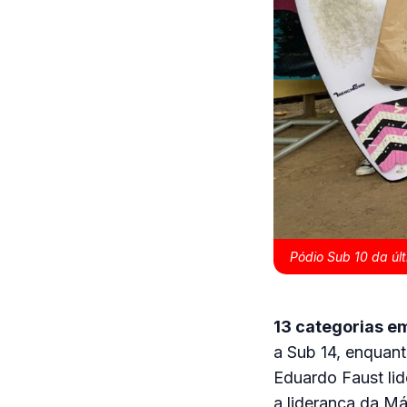
Pódio Sub 10 da úl
13 categorias e
a Sub 14, enquan
Eduardo Faust lid
a liderança da Má