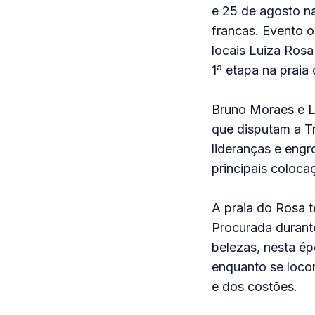
e 25 de agosto na
francas. Evento 
locais Luiza Rosa
1ª etapa na praia
Bruno Moraes e Lu
que disputam a Tr
lideranças e engr
principais coloca
A praia do Rosa 
Procurada durante 
belezas, nesta ép
enquanto se loco
e dos costões.