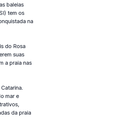
as baleias
SI) tem os
onquistada na
ais do Rosa
derem suas
m a praia nas
Catarina.
do mar e
rativos,
das da praia