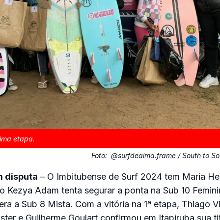
tima etapa.
Foto:
@surfdealma.frame / South to Sou
m disputa
– O Imbitubense de Surf 2024 tem Maria Hei
to Kezya Adam tenta segurar a ponta na Sub 10 Femini
era a Sub 8 Mista. Com a vitória na 1ª etapa, Thiago V
ster e Guilherme Goulart confirmou em Itapiruba sua ti