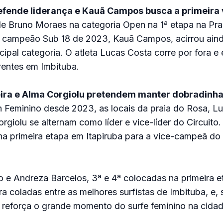
fende liderança e Kauã Campos busca a primeira v
 de Bruno Moraes na categoria Open na 1ª etapa na Pra
 o campeão Sub 18 de 2023, Kauã Campos, acirrou aind
ncipal categoria. O atleta Lucas Costa corre por fora e
rentes em Imbituba.
eira e Alma Corgiolu pretendem manter dobradinha
 Feminino desde 2023, as locais da praia do Rosa, L
orgiolu se alternam como líder e vice-líder do Circuito
 na primeira etapa em Itapiruba para a vice-campeã d
o e Andreza Barcelos, 3ª e 4ª colocadas na primeira 
a coladas entre as melhores surfistas de Imbituba, e,
 reforça o grande momento do surfe feminino na cidad