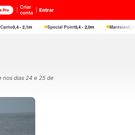
Criar
Entrar
a Pro
conta
0,4 - 2,1m
Special Point
0,4 - 2,0m
Maresias
0,4 - 2,1m
 nos dias 24 e 25 de