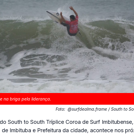
na briga pela liderança.
Foto:
@surfdealma.frame / South to Sou
o South to South Tríplice Coroa de Surf Imbitubense
 de Imbituba e Prefeitura da cidade, acontece nos pr