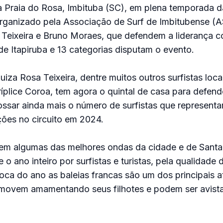
 Praia do Rosa, Imbituba (SC), em plena temporada d
organizado pela Associação de Surf de Imbitubense (A
 Teixeira e Bruno Moraes, que defendem a liderança c
 de Itapiruba e 13 categorias disputam o evento.
iza Rosa Teixeira, dentre muitos outros surfistas loc
íplice Coroa, tem agora o quintal de casa para defen
ossar ainda mais o número de surfistas que representa
ções no circuito em 2024.
tem algumas das melhores ondas da cidade e de Santa 
o ano inteiro por surfistas e turistas, pela qualidade 
oca do ano as baleias francas são um dos principais at
movem amamentando seus filhotes e podem ser avista