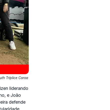
th Tríplice Coroa
zen liderando
no, e João
ieira defende
tularidade