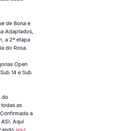
que de Bona e
na Adaptados,
m, a 2ª etapa
ia do Rosa.
gorias Open
 Sub 14 e Sub
t do
 todas as
 Confirmada a
 ASI. Aqui
licando
aqui
.