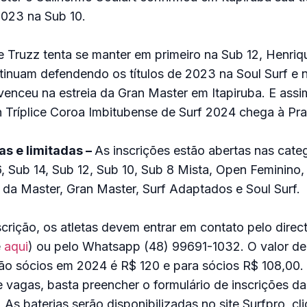
023 na Sub 10.
 Truzz tenta se manter em primeiro na Sub 12, Henri
inuam defendendo os títulos de 2023 na Soul Surf e 
enceu na estreia da Gran Master em Itapiruba. E assi
 Tríplice Coroa Imbitubense de Surf 2024 chega à Pra
as e limitadas –
As inscrições estão abertas nas cate
, Sub 14, Sub 12, Sub 10, Sub 8 Mista, Open Feminino,
 da Master, Gran Master, Surf Adaptados e Soul Surf.
nscrição, os atletas devem entrar em contato pelo direc
e
aqui
) ou pelo Whatsapp (48) 99691-1032. O valor de
não sócios em 2024 é R$ 120 e para sócios R$ 108,00.
e vagas, basta preencher o formulário de inscrições da
. As baterias serão disponibilizadas no site Surfpro, c