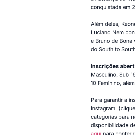
conquistada em 2
Além deles, Keone
Luciano Nem cont
e Bruno de Bona v
do South to South
Inscrições abert
Masculino, Sub 16
10 Feminino, além
Para garantir a i
Instagram (cliqu
categorias para 
disponibilidade d
aqui
para conferir