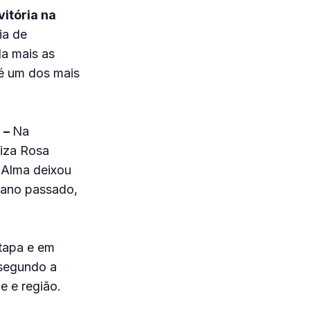
itória na
ia de
a mais as
 é um dos mais
 –
Na
uiza Rosa
. Alma deixou
o ano passado,
etapa e em
 segundo a
e e região.