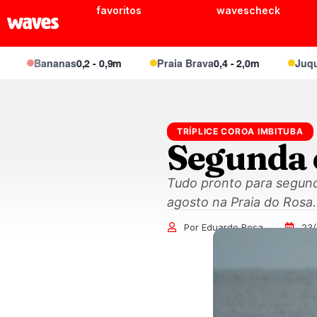
favoritos
wavescheck
Bananas
0,2 - 0,9m
Praia Brava
0,4 - 2,0m
Juquei
0,4 -
TRÍPLICE COROA IMBITUBA
Segunda 
Tudo pronto para segund
agosto na Praia do Rosa
Por Eduardo Rosa
23