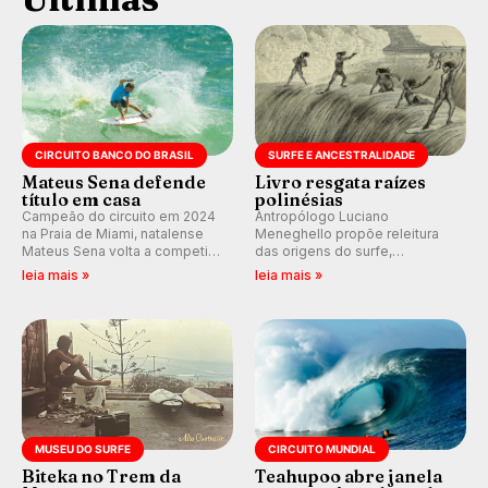
CIRCUITO BANCO DO BRASIL
SURFE E ANCESTRALIDADE
Mateus Sena defende
Livro resgata raízes
título em casa
polinésias
Campeão do circuito em 2024
Antropólogo Luciano
na Praia de Miami, natalense
Meneghello propõe releitura
Mateus Sena volta a competir
das origens do surfe,
em casa em busca de manter a
resgatando a cultura polinésia
leia mais »
leia mais »
hegemonia potiguar em etapa
e questionando a visão
do Circuito Banco do Brasil.
ocidental que transformou a
prática em esporte e indústria.
MUSEU DO SURFE
CIRCUITO MUNDIAL
Biteka no Trem da
Teahupoo abre janela