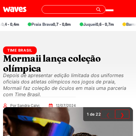
4 - 0,4m
Praia Brava
0,7 - 0,8m
Juquei
0,6 - 0,7m
Barra d
TIME BRASIL
Mormaii lança coleção
olímpica
Depois de apresentar edição limitada dos uniformes
oficiais dos atletas olímpicos nos jogos de praia,
Mormaii faz coleção de óculos em mais uma parceria
com Time Brasil.
Por Sandra Calvi
12/07/2024
1
de 22
❮
❯