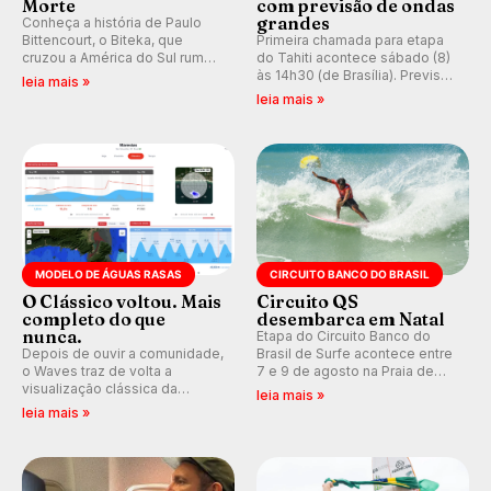
Morte
com previsão de ondas
grandes
Conheça a história de Paulo
Bittencourt, o Biteka, que
Primeira chamada para etapa
cruzou a América do Sul rumo
do Tahiti acontece sábado (8)
ao Pacífico em uma jornada
às 14h30 (de Brasília). Previsão
leia mais »
que se tornou um marco de
indica swell consistente.
leia mais »
aventura, resiliência e paixão
Medina embarca para evento e
pelo surfe.
WSL divulga baterias, com
Kelly Slater convidado.
MODELO DE ÁGUAS RASAS
CIRCUITO BANCO DO BRASIL
O Clássico voltou. Mais
Circuito QS
completo do que
desembarca em Natal
nunca.
Etapa do Circuito Banco do
Depois de ouvir a comunidade,
Brasil de Surfe acontece entre
o Waves traz de volta a
7 e 9 de agosto na Praia de
visualização clássica da
Miami (RN), em disputas
leia mais »
previsão de águas rasas,
válidas pelo Qualifying Series
leia mais »
agora integrada à nova
(QS) 4.000 e pela corrida por
plataforma e com previsão das
vagas no Challenger Series.
ondas para até 16 dias.