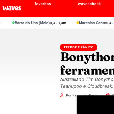
favoritos
wavescheck
Barra do Una (Meio)
0,3 - 1,3m
Maresias Canto
0,4 - 2,
TERROR E PÂNICO
Bonython
ferramen
Australiano Tim Bonytho
Teahupoo e Cloudbreak.
Por Redação Waves