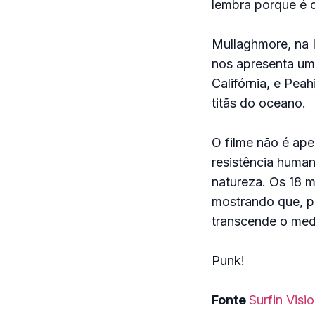
lembra porque é 
Mullaghmore, na Ir
nos apresenta um
Califórnia, e Pe
titãs do oceano.
O filme não é ap
resistência human
natureza. Os 18 
mostrando que, p
transcende o med
Punk!
Fonte
Surfin Visi