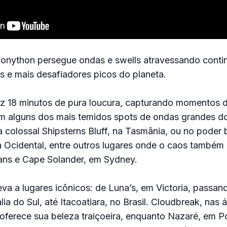
onython persegue ondas e swells atravessando conti
 e mais desafiadores picos do planeta.
az 18 minutos de pura loucura, capturando momentos d
m alguns dos mais temidos spots de ondas grandes d
 colossal Shipsterns Bluff, na Tasmânia, ou no poder 
ia Ocidental, entre outros lugares onde o caos também 
s e Cape Solander, em Sydney.
va a lugares icônicos: de Luna’s, em Victoria, passan
ia do Sul, até Itacoatiara, no Brasil. Cloudbreak, nas 
i, oferece sua beleza traiçoeira, enquanto Nazaré, em P