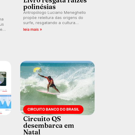
Livro resgata raízes
polinésias
Antropólogo Luciano Meneghello
propõe releitura das origens do
na
surfe, resgatando a cultura
us
polinésia e questionando a visão
 em
leia mais »
ocidental que transformou a
prática em esporte e indústria.
CIRCUITO BANCO DO BRASIL
Circuito QS
desembarca em
Natal