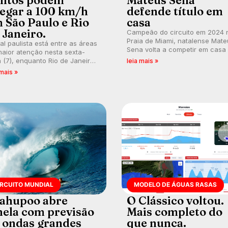
ntos podem
Mateus Sena
egar a 100 km/h
defende título em
 São Paulo e Rio
casa
 Janeiro.
Campeão do circuito em 2024 
Praia de Miami, natalense Mate
ral paulista está entre as áreas
Sena volta a competir em casa
aior atenção nesta sexta-
busca de manter a hegemonia
a (7), enquanto Rio de Janeiro
leia mais »
potiguar em etapa do Circuito
ém recebe alerta para ventos
 mais »
Banco do Brasil.
es. Rajadas já chegaram a 97,2
h em Itanhaém.
IRCUITO MUNDIAL
MODELO DE ÁGUAS RASAS
ahupoo abre
O Clássico voltou.
nela com previsão
Mais completo do
 ondas grandes
que nunca.