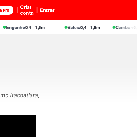
Criar
Entrar
a Pro
conta
Engenho
0,4 - 1,5m
Baleia
0,4 - 1,5m
Camburi
0,4 -
mo Itacoatiara,