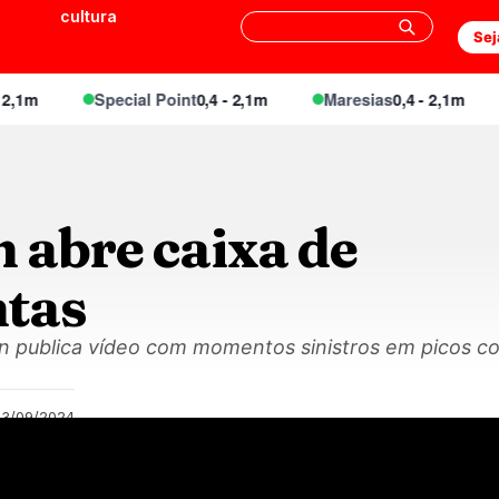
cultura
Sej
1m
Special Point
0,4 - 2,1m
Maresias
0,4 - 2,1m
 abre caixa de
tas
n publica vídeo com momentos sinistros em picos co
03/09/2024