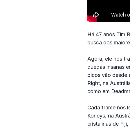
Há 47 anos Tim B
busca dos maiores
Agora, ele nos tr
quedas insanas e
picos vão desde a
Right, na Austrál
como em Deadman
Cada frame nos le
Koneys, na Austrál
cristalinas de Fij