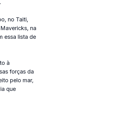
.
o, no Taiti,
 Mavericks, na
 essa lista de
to à
ssas forças da
ito pelo mar,
ia que