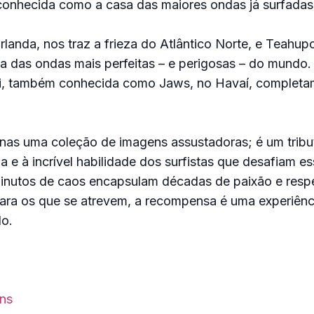
conhecida como a casa das maiores ondas já surfadas
landa, nos traz a frieza do Atlântico Norte, e Teahupo
a das ondas mais perfeitas – e perigosas – do mundo.
ahi, também conhecida como Jaws, no Havaí, completam
enas uma coleção de imagens assustadoras; é um tribu
a e à incrível habilidade dos surfistas que desafiam e
minutos de caos encapsulam décadas de paixão e respe
ara os que se atrevem, a recompensa é uma experiênc
o.
ons