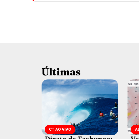
Últimas
CT AO VIVO
A