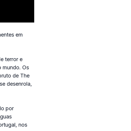
nentes em
e terror e
o mundo. Os
bruto de The
se desenrola,
do por
águas
ortugal, nos