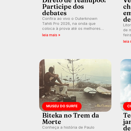
Direto de Teahupoo:
Ve
Participe dos
ch
debates
em
de
Confira ao vivo o Outerknown
Tahiti Pro 2026, na onda que
Lito
coloca à prova até os melhores
de m
surfistas do mundo. E participe dos
feir
leia mais »
debates em tempo real durante as
tamb
leia
etapas do Mundial da WSL.
fort
km/
MUSEU DO SURFE
C
Biteka no Trem da
Te
Morte
ja
de
Conheça a história de Paulo