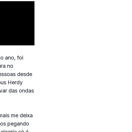
o ano, foi
ura no
pessoas desde
eus Herdy
ovar das ondas
 mais me deixa
lhos pegando
alegria só é