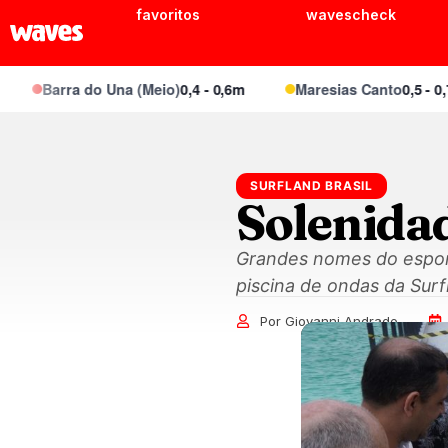
favoritos
wavescheck
Barra do Una (Meio)
0,4 - 0,6m
Maresias Canto
0,5 - 0,7m
SURFLAND BRASIL
Solenida
Grandes nomes do espor
piscina de ondas da Surf
Por Giovanni Andrade