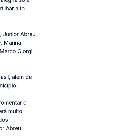
ilhar alto
, Junior Abreu
, Marina
Marco Giorgi,
asil, além de
icípio.
fomentar o
erá muito
 dos
or Abreu.