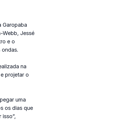
 à Garopaba
on-Webb, Jessé
ro e o
s ondas.
alizada na
e projetar o
e pegar uma
s os dias que
 isso”,