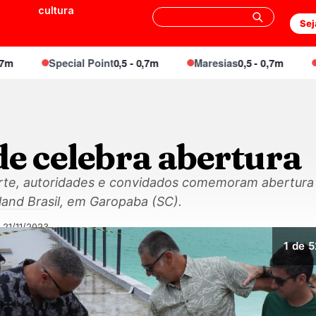
cultura
Sej
Special Point
0,5 - 0,7m
Maresias
0,5 - 0,7m
Enge
de celebra abertura
te, autoridades e convidados comemoram abertura 
land Brasil, em Garopaba (SC).
21/11/2023
1
de 5