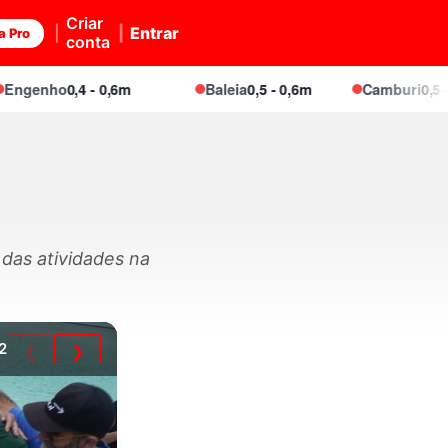
Criar
Entrar
a Pro
conta
nho
0,4 - 0,6m
Baleia
0,5 - 0,6m
Camburi
0,5 - 0,7m
das atividades na
2
❮
❯