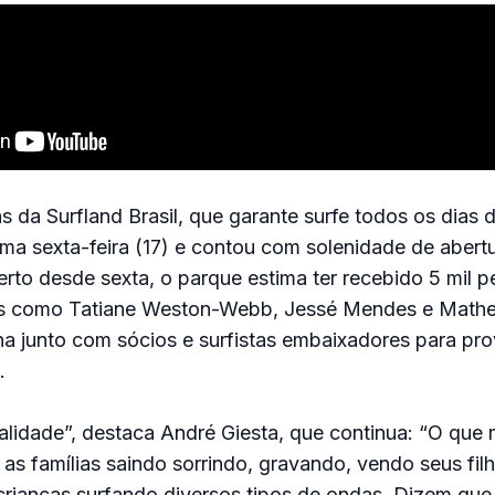
s da Surfland Brasil, que garante surfe todos os dias d
ima sexta-feira (17) e contou com solenidade de abert
rto desde sexta, o parque estima ter recebido 5 mil 
tas como Tatiane Weston-Webb, Jessé Mendes e Math
na junto com sócios e surfistas embaixadores para pr
.
alidade”, destaca André Giesta, que continua: “O que
vo as famílias saindo sorrindo, gravando, vendo seus fi
crianças surfando diversos tipos de ondas. Dizem que 