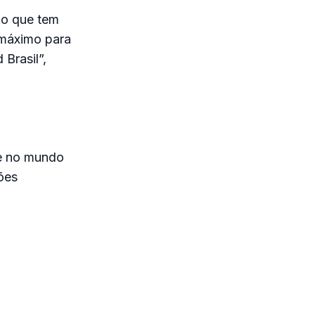
ho que tem
máximo para
 Brasil”,
de no mundo
ões