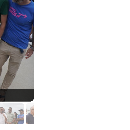
Surfland Brasil, Garopaba (SC). Foto: Rafael To