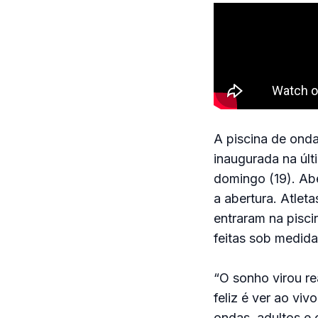
A piscina de onda
inaugurada na últ
domingo (19). Abe
a abertura. Atle
entraram na pisci
feitas sob medida
“O sonho virou re
feliz é ver ao vi
ondas, adultos e 