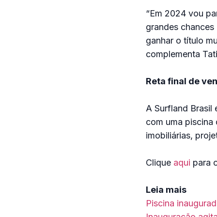
“Em 2024 vou par
grandes chances
ganhar o título mu
complementa Tat
Reta final de ve
A Surfland Brasil
com uma piscina 
imobiliárias, pro
Clique
aqui
para o
Leia mais
Piscina inaugura
Inauguração agi