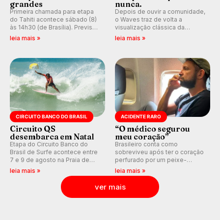
grandes
nunca.
Primeira chamada para etapa
Depois de ouvir a comunidade,
do Tahiti acontece sábado (8)
o Waves traz de volta a
às 14h30 (de Brasília). Previsão
visualização clássica da
indica swell consistente.
previsão de águas rasas,
leia mais »
leia mais »
Medina embarca para evento e
agora integrada à nova
WSL divulga baterias, com
plataforma e com previsão das
Kelly Slater convidado.
ondas para até 16 dias.
CIRCUITO BANCO DO BRASIL
ACIDENTE RARO
Circuito QS
“O médico segurou
desembarca em Natal
meu coração”
Etapa do Circuito Banco do
Brasileiro conta como
Brasil de Surfe acontece entre
sobreviveu após ter o coração
7 e 9 de agosto na Praia de
perfurado por um peixe-
Miami (RN), em disputas
agulha enquanto surfava na
leia mais »
leia mais »
válidas pelo Qualifying Series
Costa Rica.
(QS) 4.000 e pela corrida por
ver mais
vagas no Challenger Series.