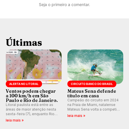
Seja o primeiro a comentar.
Últimas
ALERTA NO LITORAL
CIRCUITO BANCO DO BRASIL
Ventos podem chegar
Mateus Sena defende
a 100 km/h em São
título em casa
Paulo e Rio de Janeiro.
Campeão do circuito em 2024
Litoral paulista está entre as
na Praia de Miami, natalense
áreas de maior atenção nesta
Mateus Sena volta a competir
sexta-feira (7), enquanto Rio
em casa em busca de manter a
leia mais »
de Janeiro também recebe
hegemonia potiguar em etapa
leia mais »
alerta para ventos fortes.
do Circuito Banco do Brasil.
Rajadas já chegaram a 97,2