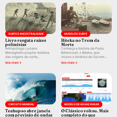
km/h em Itanhaém.
SURFE E ANCESTRALIDADE
MUSEU DO SURFE
Livro resgata raízes
Biteka no Trem da
polinésias
Morte
Antropólogo Luciano
Conheça a história de Paulo
Meneghello propõe releitura
Bittencourt, o Biteka, que
das origens do surfe,
cruzou a América do Sul rumo
resgatando a cultura polinésia
ao Pacífico em uma jornada
leia mais »
leia mais »
e questionando a visão
que se tornou um marco de
ocidental que transformou a
aventura, resiliência e paixão
prática em esporte e indústria.
pelo surfe.
CIRCUITO MUNDIAL
MODELO DE ÁGUAS RASAS
Teahupoo abre janela
O Clássico voltou. Mais
com previsão de ondas
completo do que