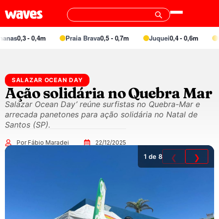
nas
0,3 - 0,4m
Praia Brava
0,5 - 0,7m
Juquei
0,4 - 0,6m
Ba
SALAZAR OCEAN DAY
Ação solidária no Quebra Mar
Salazar Ocean Day’ reúne surfistas no Quebra-Mar e
arrecada panetones para ação solidária no Natal de
Santos (SP).
Por Fábio Maradei
22/12/2025
1
de 8
❮
❯