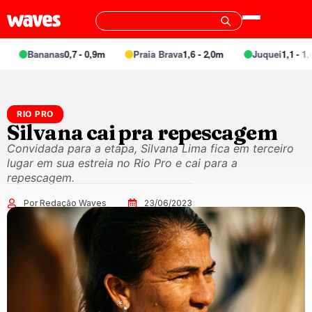
Bananas
0,7 - 0,9m
Praia Brava
1,6 - 2,0m
Juquei
1,1 - 1,4m
RIO PRO
Silvana cai pra repescagem
Convidada para a etapa, Silvana Lima fica em terceiro
lugar em sua estreia no Rio Pro e cai para a
repescagem.
Por Redação Waves
23/06/2023