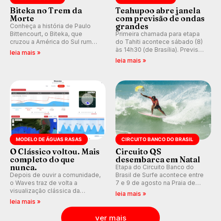
Biteka no Trem da
Teahupoo abre janela
Morte
com previsão de ondas
grandes
Conheça a história de Paulo
Bittencourt, o Biteka, que
Primeira chamada para etapa
cruzou a América do Sul rumo
do Tahiti acontece sábado (8)
ao Pacífico em uma jornada
às 14h30 (de Brasília). Previsão
leia mais »
que se tornou um marco de
indica swell consistente.
leia mais »
aventura, resiliência e paixão
Medina embarca para evento e
pelo surfe.
WSL divulga baterias, com
Kelly Slater convidado.
MODELO DE ÁGUAS RASAS
CIRCUITO BANCO DO BRASIL
O Clássico voltou. Mais
Circuito QS
completo do que
desembarca em Natal
nunca.
Etapa do Circuito Banco do
Depois de ouvir a comunidade,
Brasil de Surfe acontece entre
o Waves traz de volta a
7 e 9 de agosto na Praia de
visualização clássica da
Miami (RN), em disputas
leia mais »
previsão de águas rasas,
válidas pelo Qualifying Series
leia mais »
agora integrada à nova
(QS) 4.000 e pela corrida por
plataforma e com previsão das
vagas no Challenger Series.
ver mais