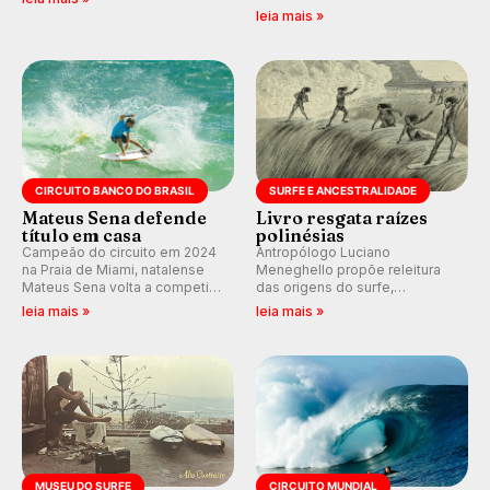
comentários e debates em
de Janeiro também recebe
leia mais »
tempo real no nosso fórum,
alerta para ventos fortes.
durante as etapas da WSL.
Rajadas já chegaram a 97,2
km/h em Itanhaém.
CIRCUITO BANCO DO BRASIL
SURFE E ANCESTRALIDADE
Mateus Sena defende
Livro resgata raízes
título em casa
polinésias
Campeão do circuito em 2024
Antropólogo Luciano
na Praia de Miami, natalense
Meneghello propõe releitura
Mateus Sena volta a competir
das origens do surfe,
em casa em busca de manter a
resgatando a cultura polinésia
leia mais »
leia mais »
hegemonia potiguar em etapa
e questionando a visão
do Circuito Banco do Brasil.
ocidental que transformou a
prática em esporte e indústria.
MUSEU DO SURFE
CIRCUITO MUNDIAL