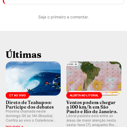
Seja o primeiro a comentar.
Últimas
CT AO VIVO
ALERTA NO LITORAL
Direto de Teahupoo:
Ventos podem chegar
Participe dos debates
a 100 km/h em São
Paulo e Rio de Janeiro.
Próxima chamada neste
domingo (9) às 14h (Brasília).
Litoral paulista está entre as
Confira ao vivo o Outerknown
áreas de maior atenção nesta
Tahiti Pro 2026 e participe dos
sexta-feira (7), enquanto Rio
leia mais »