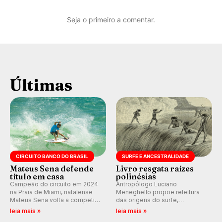
Seja o primeiro a comentar.
Últimas
CIRCUITO BANCO DO BRASIL
SURFE E ANCESTRALIDADE
Mateus Sena defende
Livro resgata raízes
título em casa
polinésias
Campeão do circuito em 2024
Antropólogo Luciano
na Praia de Miami, natalense
Meneghello propõe releitura
Mateus Sena volta a competir
das origens do surfe,
em casa em busca de manter a
resgatando a cultura polinésia
leia mais »
leia mais »
hegemonia potiguar em etapa
e questionando a visão