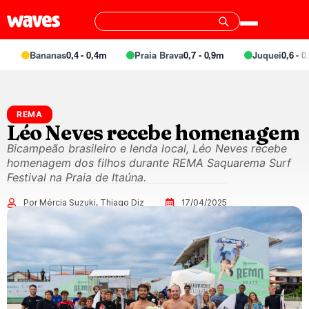
Bananas
0,4 - 0,4m
Praia Brava
0,7 - 0,9m
Juquei
0,6 - 0,7
REMA
Léo Neves recebe homenagem
Bicampeão brasileiro e lenda local, Léo Neves recebe
homenagem dos filhos durante REMA Saquarema Surf
Festival na Praia de Itaúna.
Por Mércia Suzuki, Thiago Diz
17/04/2025