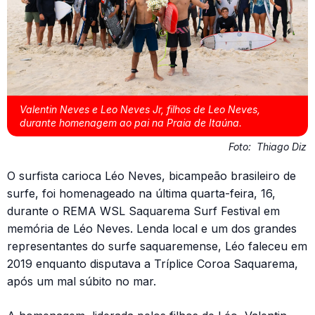
Valentin Neves e Leo Neves Jr, filhos de Leo Neves,
durante homenagem ao pai na Praia de Itaúna.
Foto:
Thiago Diz
O surfista carioca Léo Neves, bicampeão brasileiro de
surfe, foi homenageado na última quarta-feira, 16,
durante o REMA WSL Saquarema Surf Festival em
memória de Léo Neves. Lenda local e um dos grandes
representantes do surfe saquaremense, Léo faleceu em
2019 enquanto disputava a Tríplice Coroa Saquarema,
após um mal súbito no mar.