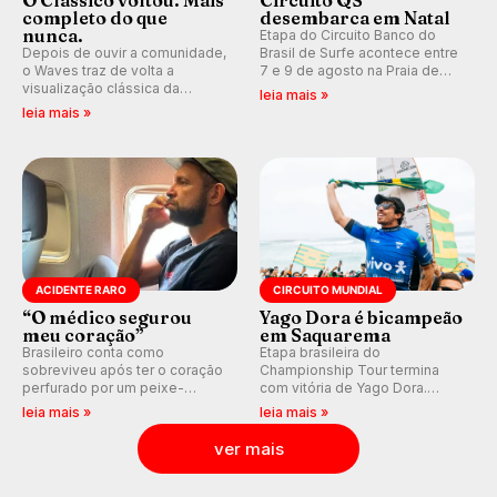
O Clássico voltou. Mais
Circuito QS
completo do que
desembarca em Natal
nunca.
Etapa do Circuito Banco do
Depois de ouvir a comunidade,
Brasil de Surfe acontece entre
o Waves traz de volta a
7 e 9 de agosto na Praia de
visualização clássica da
Miami (RN), em disputas
leia mais »
previsão de águas rasas,
válidas pelo Qualifying Series
leia mais »
agora integrada à nova
(QS) 4.000 e pela corrida por
plataforma e com previsão das
vagas no Challenger Series.
ondas para até 16 dias.
ACIDENTE RARO
CIRCUITO MUNDIAL
“O médico segurou
Yago Dora é bicampeão
meu coração”
em Saquarema
Brasileiro conta como
Etapa brasileira do
sobreviveu após ter o coração
Championship Tour termina
perfurado por um peixe-
com vitória de Yago Dora.
agulha enquanto surfava na
Sawyer Lindblad vence entre
leia mais »
leia mais »
Costa Rica.
as mulheres e Leonardo
Fioravanti assume liderança do
ver mais
ranking mundial da WSL, na
etapa de Saquarema.