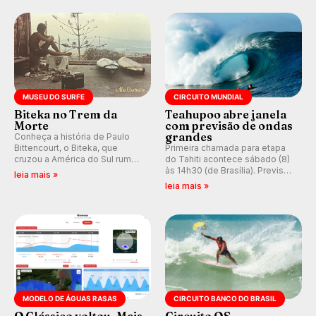
do Circuito Banco do Brasil.
ocidental que transformou a
prática em esporte e indústria.
MUSEU DO SURFE
CIRCUITO MUNDIAL
Biteka no Trem da
Teahupoo abre janela
Morte
com previsão de ondas
grandes
Conheça a história de Paulo
Bittencourt, o Biteka, que
Primeira chamada para etapa
cruzou a América do Sul rumo
do Tahiti acontece sábado (8)
ao Pacífico em uma jornada
às 14h30 (de Brasília). Previsão
leia mais »
que se tornou um marco de
indica swell consistente.
leia mais »
aventura, resiliência e paixão
Medina embarca para evento e
pelo surfe.
WSL divulga baterias, com
Kelly Slater convidado.
MODELO DE ÁGUAS RASAS
CIRCUITO BANCO DO BRASIL