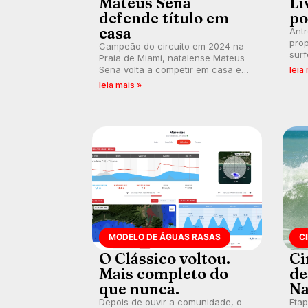
Mateus Sena
Li
defende título em
po
casa
Ant
prop
Campeão do circuito em 2024 na
surf
Praia de Miami, natalense Mateus
poli
Sena volta a competir em casa em
leia
ocid
busca de manter a hegemonia
leia mais »
prát
potiguar em etapa do Circuito
Banco do Brasil.
MODELO DE ÁGUAS RASAS
C
O Clássico voltou.
Ci
Mais completo do
de
que nunca.
Na
Depois de ouvir a comunidade, o
Etap