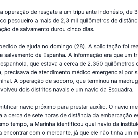
 operação de resgate a um tripulante indonésio, de 
o pesqueiro a mais de 2,3 mil quilômetros de distânc
ração de salvamento durou cinco dias.
edido de ajuda no domingo (28). A solicitação foi rea
e salvamento da Espanha. A informação era que um tr
spanhola, que estava a cerca de 2.350 quilômetros d
ra, precisava de atendimento médico emergencial por s
inal. A operação de socorro, que terminou na madru
nvolveu dois distritos navais e um navio da Esquadra.
entificar navio próximo para prestar auxílio. O navio m
a a cerca de sete horas de distância da embarcação es
o tempo, a Marinha identificou qual navio da institu
 encontrar com o mercante, já que ele não tinha um 