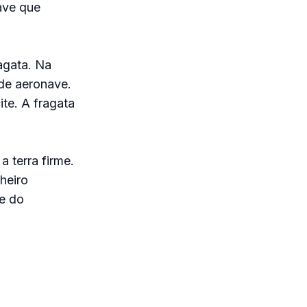
ave que
ragata. Na
 de aeronave.
te. A fragata
 terra firme.
heiro
de do