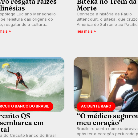
vro resgata raízes
Biteka no Trem da
linésias
Morte
ropólogo Luciano Meneghello
Conheça a história de Paulo
õe releitura das origens do
Bittencourt, o Biteka, que cruz
e, resgatando a cultura
América do Sul rumo ao Pacífi
nésia e questionando a visão
em uma jornada que se tornou
 mais »
leia mais »
ental que transformou a
marco de aventura, resiliência 
ica em esporte e indústria.
paixão pelo surfe.
IRCUITO BANCO DO BRASIL
ACIDENTE RARO
rcuito QS
“O médico seguro
sembarca em
meu coração”
tal
Brasileiro conta como sobreviv
após ter o coração perfurado 
a do Circuito Banco do Brasil