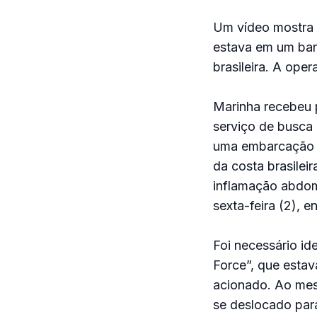
Um vídeo mostra a
estava em um barc
brasileira. A ope
Marinha recebeu p
serviço de busca 
uma embarcação e
da costa brasilei
inflamação abdom
sexta-feira (2), e
Foi necessário id
Force”, que estav
acionado. Ao mesm
se deslocado para