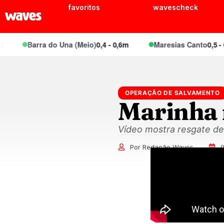
favoritos
wavescheck
Barra do Una (Meio)
0,4 - 0,6m
Maresias Canto
0,5 - 0,7
OPERAÇÃO DE SALVAMENTO
Marinha 
Vídeo mostra resgate de 
Por Redação Waves