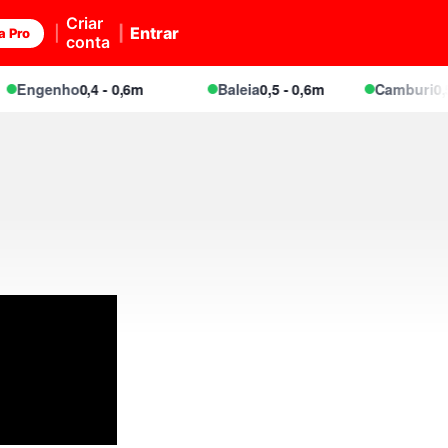
Criar
Entrar
a Pro
conta
ngenho
0,4 - 0,6m
Baleia
0,5 - 0,6m
Camburi
0,5 - 