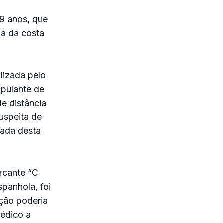
39 anos, que
ia da costa
lizada pelo
ipulante de
e distância
uspeita de
gada desta
ercante “C
panhola, foi
ição poderia
médico a