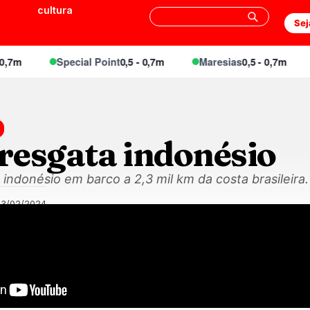
cultura
Sej
m
Special Point
0,5 - 0,7m
Maresias
0,5 - 0,7m
E
resgata indonésio
indonésio em barco a 2,3 mil km da costa brasileira.
03/02/2024