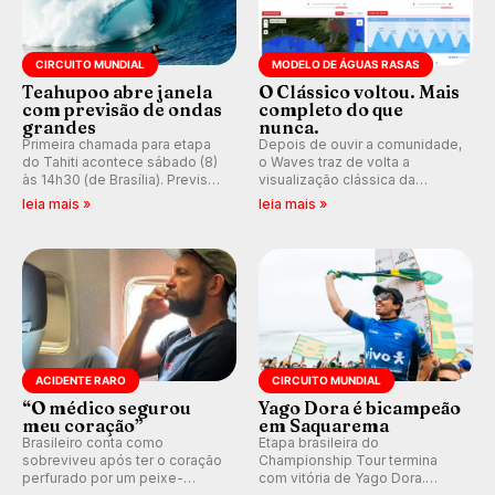
CIRCUITO MUNDIAL
MODELO DE ÁGUAS RASAS
Teahupoo abre janela
O Clássico voltou. Mais
com previsão de ondas
completo do que
grandes
nunca.
Primeira chamada para etapa
Depois de ouvir a comunidade,
do Tahiti acontece sábado (8)
o Waves traz de volta a
às 14h30 (de Brasília). Previsão
visualização clássica da
indica swell consistente.
previsão de águas rasas,
leia mais »
leia mais »
Medina embarca para evento e
agora integrada à nova
WSL divulga baterias, com
plataforma e com previsão das
Kelly Slater convidado.
ondas para até 16 dias.
ACIDENTE RARO
CIRCUITO MUNDIAL
“O médico segurou
Yago Dora é bicampeão
meu coração”
em Saquarema
Brasileiro conta como
Etapa brasileira do
sobreviveu após ter o coração
Championship Tour termina
perfurado por um peixe-
com vitória de Yago Dora.