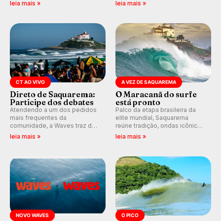
agulha enquanto surfava na
Sawyer Lindblad vence entre
leia mais »
leia mais »
Costa Rica.
as mulheres e Leonardo
Fioravanti assume liderança do
ranking mundial da WSL, na
etapa de Saquarema.
CT AO VIVO
A VEZ DE SAQUAREMA
Direto de Saquarema:
O Maracanã do surfe
Participe dos debates
está pronto
Atendendo a um dos pedidos
Palco da etapa brasileira da
mais frequentes da
elite mundial, Saquarema
comunidade, a Waves traz de
reúne tradição, ondas icônicas,
volta os comentários e
torcida única e uma premiação
leia mais »
leia mais »
debates em tempo real
inédita, que pode render
durante as etapas do Circuito
quase R$ 750 mil aos
Mundial.
campeões.
NOVO WAVES
O PICO