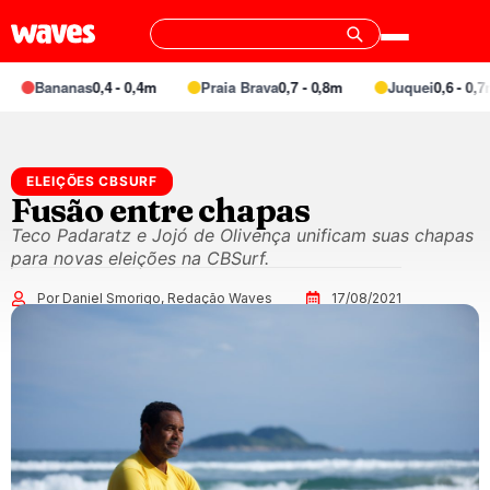
Bananas
0,4 - 0,4m
Praia Brava
0,7 - 0,8m
Juquei
0,6 - 0,7m
ELEIÇÕES CBSURF
Fusão entre chapas
Teco Padaratz e Jojó de Olivença unificam suas chapas
para novas eleições na CBSurf.
Por Daniel Smorigo, Redação Waves
17/08/2021