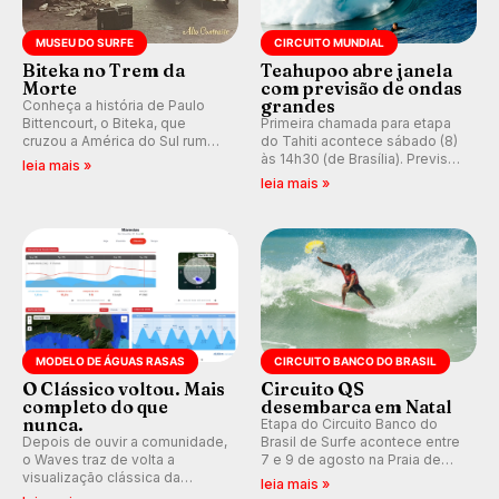
MUSEU DO SURFE
CIRCUITO MUNDIAL
Biteka no Trem da
Teahupoo abre janela
Morte
com previsão de ondas
grandes
Conheça a história de Paulo
Bittencourt, o Biteka, que
Primeira chamada para etapa
cruzou a América do Sul rumo
do Tahiti acontece sábado (8)
ao Pacífico em uma jornada
às 14h30 (de Brasília). Previsão
leia mais »
que se tornou um marco de
indica swell consistente.
leia mais »
aventura, resiliência e paixão
Medina embarca para evento e
pelo surfe.
WSL divulga baterias, com
Kelly Slater convidado.
MODELO DE ÁGUAS RASAS
CIRCUITO BANCO DO BRASIL
O Clássico voltou. Mais
Circuito QS
completo do que
desembarca em Natal
nunca.
Etapa do Circuito Banco do
Depois de ouvir a comunidade,
Brasil de Surfe acontece entre
o Waves traz de volta a
7 e 9 de agosto na Praia de
visualização clássica da
Miami (RN), em disputas
leia mais »
previsão de águas rasas,
válidas pelo Qualifying Series