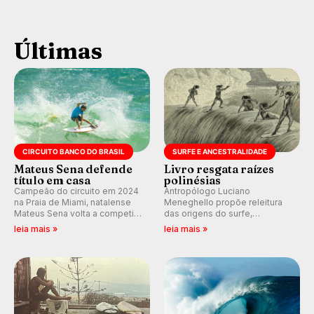
Últimas
CIRCUITO BANCO DO BRASIL
SURFE E ANCESTRALIDADE
Mateus Sena defende
Livro resgata raízes
título em casa
polinésias
Campeão do circuito em 2024
Antropólogo Luciano
na Praia de Miami, natalense
Meneghello propõe releitura
Mateus Sena volta a competir
das origens do surfe,
em casa em busca de manter a
resgatando a cultura polinésia
leia mais »
leia mais »
hegemonia potiguar em etapa
e questionando a visão
do Circuito Banco do Brasil.
ocidental que transformou a
prática em esporte e indústria.