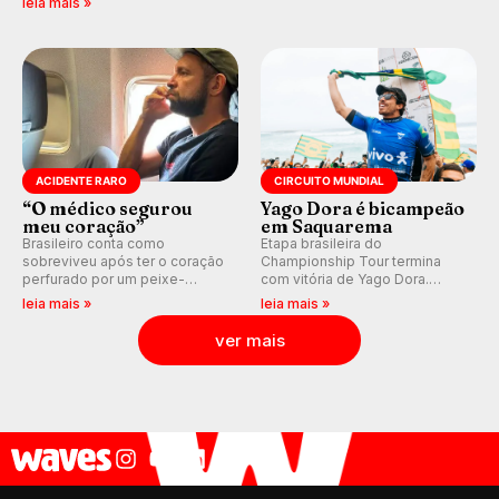
leia mais »
agora integrada à nova
(QS) 4.000 e pela corrida por
plataforma e com previsão das
vagas no Challenger Series.
ondas para até 16 dias.
ACIDENTE RARO
CIRCUITO MUNDIAL
“O médico segurou
Yago Dora é bicampeão
meu coração”
em Saquarema
Brasileiro conta como
Etapa brasileira do
sobreviveu após ter o coração
Championship Tour termina
perfurado por um peixe-
com vitória de Yago Dora.
agulha enquanto surfava na
Sawyer Lindblad vence entre
leia mais »
leia mais »
Costa Rica.
as mulheres e Leonardo
Fioravanti assume liderança do
ver mais
ranking mundial da WSL, na
etapa de Saquarema.