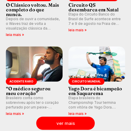
O Clássico voltou. Mais
Circuito QS
completo do que
desembarca em Natal
nunca.
Etapa do Circuito Banco do
Depois de ouvir a comunidade,
Brasil de Surfe acontece entre
o Waves traz de volta a
7 e 9 de agosto na Praia de
visualização clássica da
Miami (RN), em disputas
leia mais »
previsão de águas rasas,
válidas pelo Qualifying Series
leia mais »
agora integrada à nova
(QS) 4.000 e pela corrida por
plataforma e com previsão das
vagas no Challenger Series.
ondas para até 16 dias.
ACIDENTE RARO
CIRCUITO MUNDIAL
“O médico segurou
Yago Dora é bicampeão
meu coração”
em Saquarema
Brasileiro conta como
Etapa brasileira do
sobreviveu após ter o coração
Championship Tour termina
perfurado por um peixe-
com vitória de Yago Dora.
agulha enquanto surfava na
Sawyer Lindblad vence entre
leia mais »
leia mais »
Costa Rica.
as mulheres e Leonardo
Fioravanti assume liderança do
ver mais
ranking mundial da WSL, na
etapa de Saquarema.