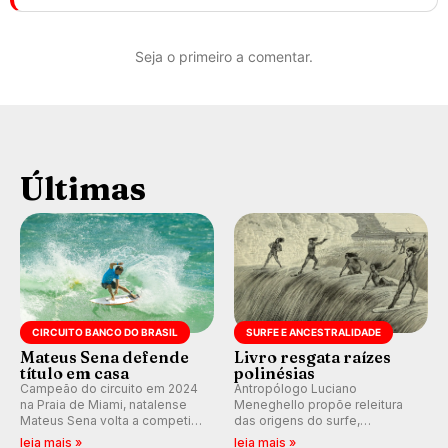
Seja o primeiro a comentar.
Últimas
CIRCUITO BANCO DO BRASIL
SURFE E ANCESTRALIDADE
Mateus Sena defende
Livro resgata raízes
título em casa
polinésias
Campeão do circuito em 2024
Antropólogo Luciano
na Praia de Miami, natalense
Meneghello propõe releitura
Mateus Sena volta a competir
das origens do surfe,
em casa em busca de manter a
resgatando a cultura polinésia
leia mais »
leia mais »