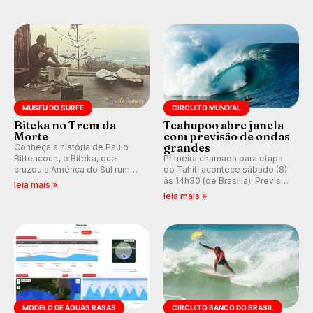
hegemonia potiguar em etapa
e questionando a visão
do Circuito Banco do Brasil.
ocidental que transformou a
prática em esporte e indústria.
MUSEU DO SURFE
CIRCUITO MUNDIAL
Biteka no Trem da
Teahupoo abre janela
Morte
com previsão de ondas
grandes
Conheça a história de Paulo
Bittencourt, o Biteka, que
Primeira chamada para etapa
cruzou a América do Sul rumo
do Tahiti acontece sábado (8)
ao Pacífico em uma jornada
às 14h30 (de Brasília). Previsão
leia mais »
que se tornou um marco de
indica swell consistente.
leia mais »
aventura, resiliência e paixão
Medina embarca para evento e
pelo surfe.
WSL divulga baterias, com
Kelly Slater convidado.
MODELO DE ÁGUAS RASAS
CIRCUITO BANCO DO BRASIL