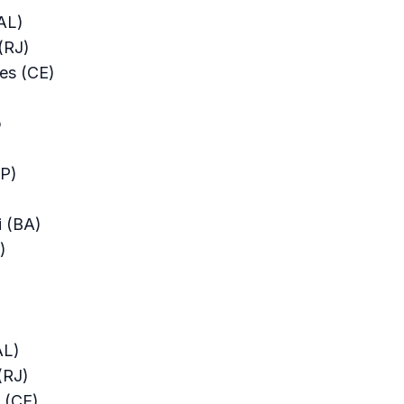
AL)
(RJ)
es (CE)
o
SP)
)
i (BA)
)
AL)
(RJ)
 (CE)