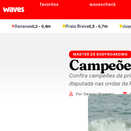
favoritos
wavescheck
Bananas
0,3 - 0,4m
Praia Brava
0,5 - 0,7m
Juquei
0,4
MASTER DE BODYBOARDING
Campeões
Confira campeões da pri
disputada nas ondas da 
Por George Noronha