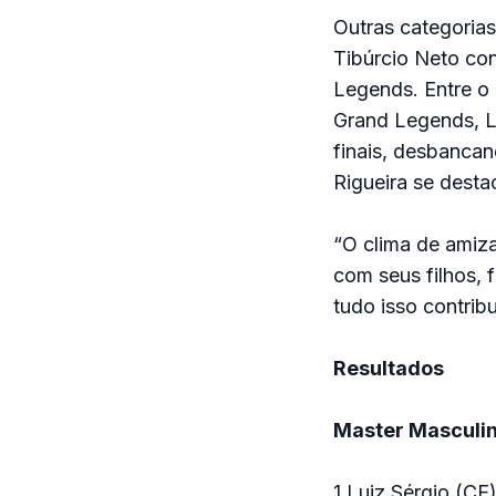
Outras categoria
Tibúrcio Neto con
Legends. Entre o
Grand Legends, L
finais, desbanca
Rigueira se dest
“O clima de amiza
com seus filhos, f
tudo isso contrib
Resultados
Master Masculi
1 Luiz Sérgio (CE