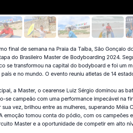
imo final de semana na Praia da Taíba, São Gonçalo 
etapa do Brasileiro Master de Bodyboarding 2024. Se
co se transformou na capital do bodyboard e foi um m
 país e no mundo. O evento reuniu atletas de 14 estado
cipal, a Master, o cearense Luiz Sérgio dominou as ba
do-se campeão com uma performance impecável na fina
r sua vez, brilhou entre as mulheres, superando Méia
. A emoção tomou conta do pódio, com os campeões e
rcuito Master e a oportunidade de competir em alto nív