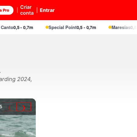
Criar
Entrar
a Pro
conta
o
0,5 - 0,7m
Special Point
0,5 - 0,7m
Maresias
0,5 - 0,7
a
arding 2024,
5
❮
❯