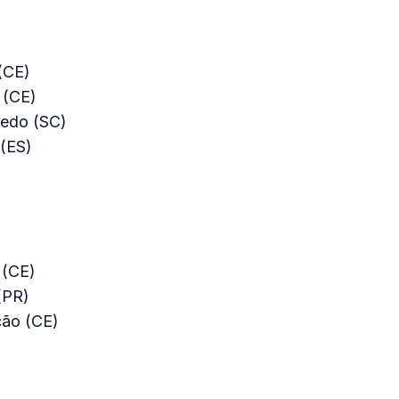
(CE)
 (CE)
redo (SC)
(ES)
)
 (CE)
(PR)
ção (CE)