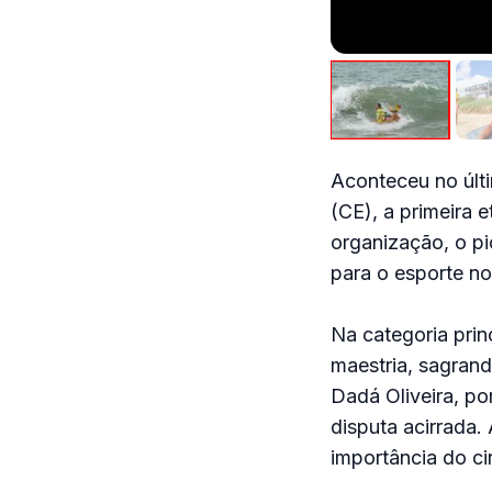
Aconteceu no últ
(CE), a primeira 
organização, o pi
para o esporte no
Na categoria prin
maestria, sagran
Dadá Oliveira, po
disputa acirrada
importância do ci