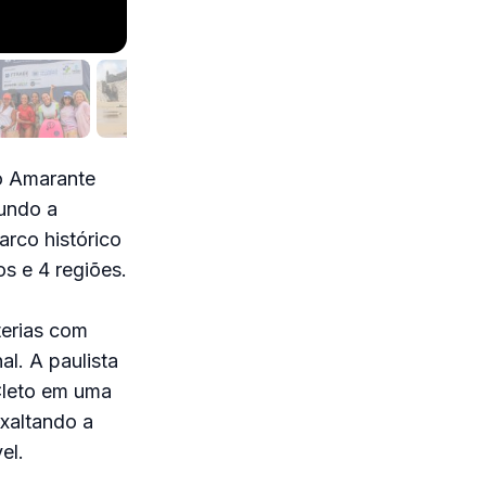
do Amarante
gundo a
arco histórico
s e 4 regiões.
terias com
l. A paulista
 Cleto em uma
xaltando a
el.