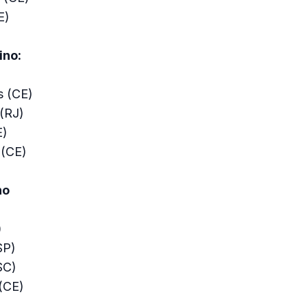
E)
ino:
s (CE)
(RJ)
E)
 (CE)
no
)
SP)
SC)
(CE)