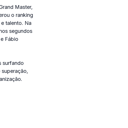
Grand Master,
erou o ranking
e talento. Na
 nos segundos
 e Fábio
s surfando
 e superação,
ganização.