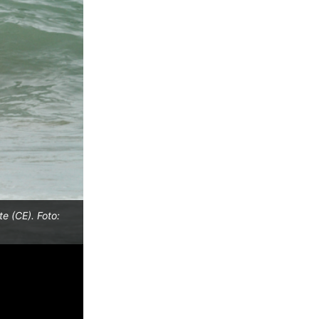
e (CE). Foto:
Tiburcio Neto, Brasileiro Master de Bodyboardi
Victor Santiago.