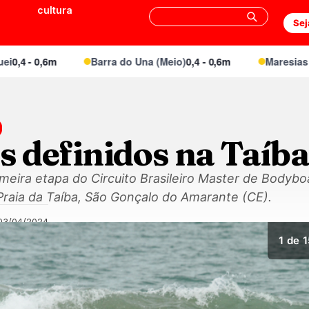
cultura
Sej
 - 0,6m
Barra do Una (Meio)
0,4 - 0,6m
Maresias Cant
 definidos na Taíb
meira etapa do Circuito Brasileiro Master de Bodybo
Praia da Taíba, São Gonçalo do Amarante (CE).
03/04/2024
1
de 1