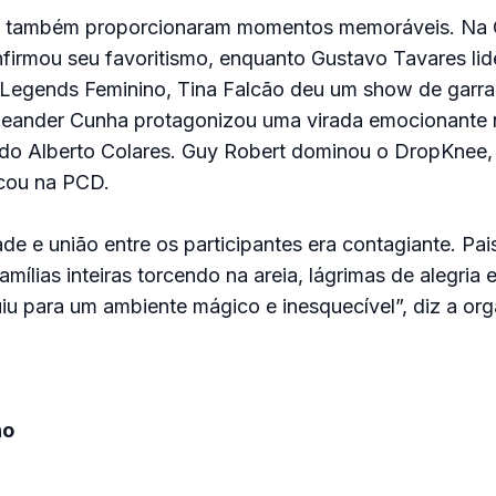
s também proporcionaram momentos memoráveis. Na 
firmou seu favoritismo, enquanto Gustavo Tavares lid
 Legends Feminino, Tina Falcão deu um show de garra 
eander Cunha protagonizou uma virada emocionante
ndo Alberto Colares. Guy Robert dominou o DropKnee,
acou na PCD.
de e união entre os participantes era contagiante. Pai
amílias inteiras torcendo na areia, lágrimas de alegria
uiu para um ambiente mágico e inesquecível”, diz a or
no
)