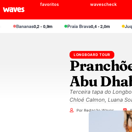
favoritos
wavescheck
Bananas
0,2 - 0,9m
Praia Brava
0,4 - 2,0m
Juquei
0
LONGBOARD TOUR
Pranchõe
Abu Dha
Terceira tapa do Longbo
Chloé Calmon, Luana Soar
Por Redação Waves