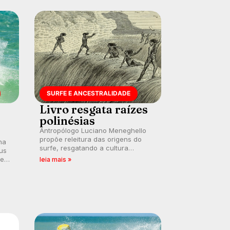
SURFE E ANCESTRALIDADE
Livro resgata raízes
polinésias
Antropólogo Luciano Meneghello
propõe releitura das origens do
na
surfe, resgatando a cultura
us
polinésia e questionando a visão
 em
leia mais »
ocidental que transformou a
prática em esporte e indústria.