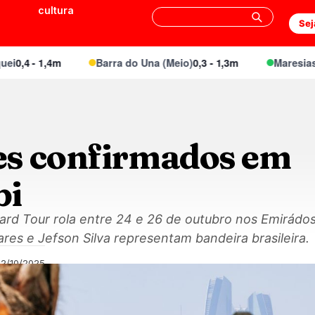
cultura
Sej
,4 - 1,4m
Barra do Una (Meio)
0,3 - 1,3m
Maresias Ca
s confirmados em
bi
ard Tour rola entre 24 e 26 de outubro nos Emirádo
es e Jefson Silva representam bandeira brasileira.
02/10/2025