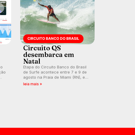
CIRCUITO BANCO DO BRASIL
Circuito QS
desembarca em
Natal
 o
Etapa do Circuito Banco do Brasil
ção
de Surfe acontece entre 7 e 9 de
agosto na Praia de Miami (RN), em
disputas válidas pelo Qualifying
leia mais »
Series (QS) 4.000 e pela corrida
por vagas no Challenger Series.