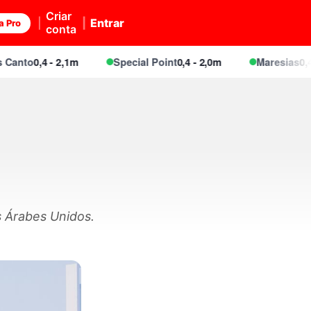
Criar
Entrar
a Pro
conta
nto
0,4 - 2,1m
Special Point
0,4 - 2,0m
Maresias
0,4 - 2
s Árabes Unidos.