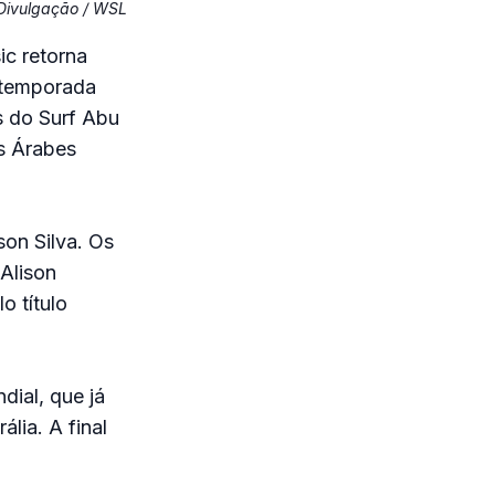
Divulgação / WSL
c retorna
 temporada
s do Surf Abu
s Árabes
son Silva. Os
Alison
o título
dial, que já
lia. A final