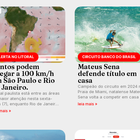
LERTA NO LITORAL
CIRCUITO BANCO DO BRASIL
ntos podem
Mateus Sena
egar a 100 km/h
defende título em
 São Paulo e Rio
casa
 Janeiro.
Campeão do circuito em 2024 
Praia de Miami, natalense Mate
ral paulista está entre as áreas
Sena volta a competir em casa
aior atenção nesta sexta-
busca de manter a hegemonia
a (7), enquanto Rio de Janeiro
leia mais »
potiguar em etapa do Circuito
ém recebe alerta para ventos
 mais »
Banco do Brasil.
es. Rajadas já chegaram a 97,2
h em Itanhaém.