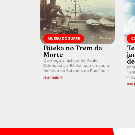
MUSEU DO SURFE
C
Biteka no Trem da
Te
Morte
ja
de
Conheça a história de Paulo
Bittencourt, o Biteka, que cruzou a
Pri
América do Sul rumo ao Pacífico
Tahi
em uma jornada que se tornou um
14h3
leia mais »
marco de aventura, resiliência e
swel
leia
paixão pelo surfe.
emb
divu
con