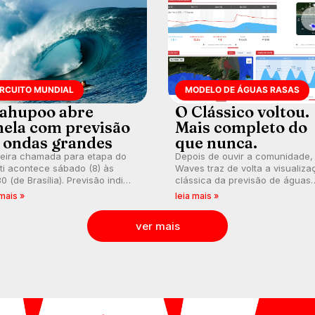
IRCUITO MUNDIAL
MODELO DE ÁGUAS RASAS
ahupoo abre
O Clássico voltou.
nela com previsão
Mais completo do
 ondas grandes
que nunca.
meira chamada para etapa do
Depois de ouvir a comunidade,
ti acontece sábado (8) às
Waves traz de volta a visualiza
0 (de Brasília). Previsão indica
clássica da previsão de águas
l consistente. Medina
rasas, agora integrada à nova
 mais »
leia mais »
arca para evento e WSL
plataforma e com previsão das
lga baterias, com Kelly Slater
ondas para até 16 dias.
ver mais
vidado.