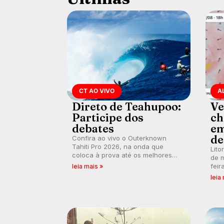
CT AO VIVO
A
Direto de Teahupoo:
Ve
Participe dos
ch
debates
em
de
Confira ao vivo o Outerknown
Tahiti Pro 2026, na onda que
Lito
coloca à prova até os melhores
de m
surfistas do mundo. E participe dos
feir
leia mais »
debates em tempo real durante as
tamb
leia
etapas do Mundial da WSL.
fort
km/