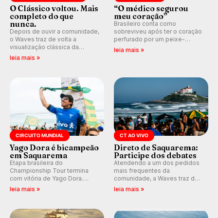
O Clássico voltou. Mais
“O médico segurou
completo do que
meu coração”
nunca.
Brasileiro conta como
Depois de ouvir a comunidade,
sobreviveu após ter o coração
o Waves traz de volta a
perfurado por um peixe-
visualização clássica da
agulha enquanto surfava na
leia mais »
previsão de águas rasas,
Costa Rica.
leia mais »
agora integrada à nova
plataforma e com previsão das
ondas para até 16 dias.
CIRCUITO MUNDIAL
CT AO VIVO
Yago Dora é bicampeão
Direto de Saquarema:
em Saquarema
Participe dos debates
Etapa brasileira do
Atendendo a um dos pedidos
Championship Tour termina
mais frequentes da
com vitória de Yago Dora.
comunidade, a Waves traz de
Sawyer Lindblad vence entre
volta os comentários e
leia mais »
leia mais »
as mulheres e Leonardo
debates em tempo real
Fioravanti assume liderança do
durante as etapas do Circuito
ranking mundial da WSL, na
Mundial.
etapa de Saquarema.