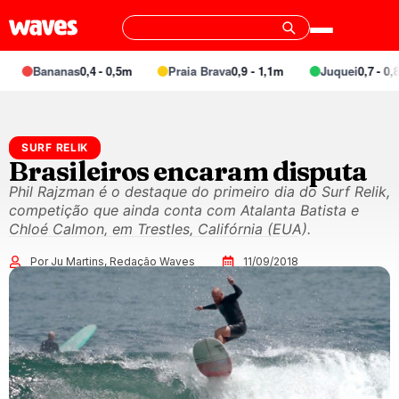
Bananas
0,4 - 0,5m
Praia Brava
0,9 - 1,1m
Juquei
0,7 - 0,8m
SURF RELIK
Brasileiros encaram disputa
Phil Rajzman é o destaque do primeiro dia do Surf Relik,
competição que ainda conta com Atalanta Batista e
Chloé Calmon, em Trestles, Califórnia (EUA).
Por Ju Martins, Redação Waves
11/09/2018