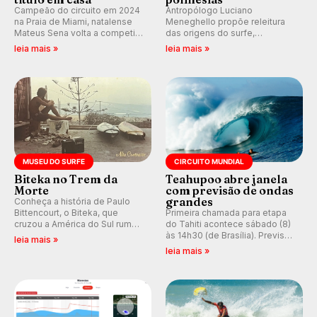
Campeão do circuito em 2024
Antropólogo Luciano
na Praia de Miami, natalense
Meneghello propõe releitura
Mateus Sena volta a competir
das origens do surfe,
em casa em busca de manter a
resgatando a cultura polinésia
leia mais »
leia mais »
hegemonia potiguar em etapa
e questionando a visão
do Circuito Banco do Brasil.
ocidental que transformou a
prática em esporte e indústria.
MUSEU DO SURFE
CIRCUITO MUNDIAL
Biteka no Trem da
Teahupoo abre janela
Morte
com previsão de ondas
grandes
Conheça a história de Paulo
Bittencourt, o Biteka, que
Primeira chamada para etapa
cruzou a América do Sul rumo
do Tahiti acontece sábado (8)
ao Pacífico em uma jornada
às 14h30 (de Brasília). Previsão
leia mais »
que se tornou um marco de
indica swell consistente.
leia mais »
aventura, resiliência e paixão
Medina embarca para evento e
pelo surfe.
WSL divulga baterias, com
Kelly Slater convidado.