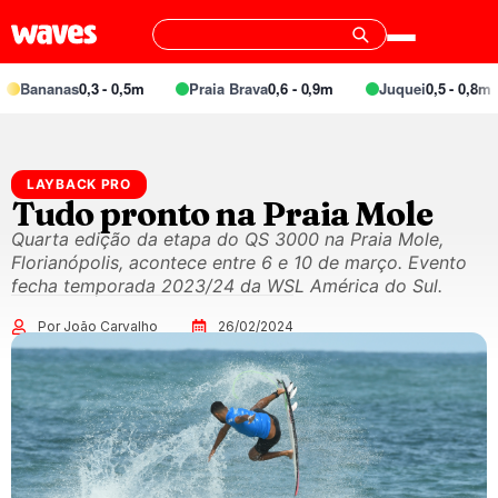
ananas
0,3 - 0,5m
Praia Brava
0,6 - 0,9m
Juquei
0,5 - 0,8m
LAYBACK PRO
Tudo pronto na Praia Mole
Quarta edição da etapa do QS 3000 na Praia Mole,
Florianópolis, acontece entre 6 e 10 de março. Evento
fecha temporada 2023/24 da WSL América do Sul.
Por João Carvalho
26/02/2024