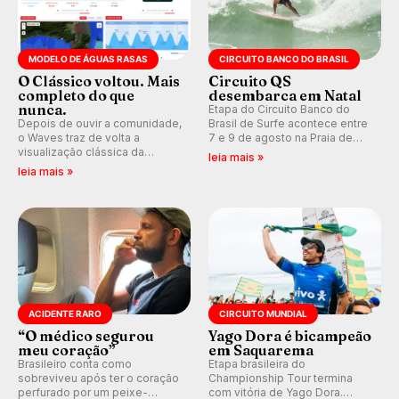
MODELO DE ÁGUAS RASAS
CIRCUITO BANCO DO BRASIL
O Clássico voltou. Mais
Circuito QS
completo do que
desembarca em Natal
nunca.
Etapa do Circuito Banco do
Depois de ouvir a comunidade,
Brasil de Surfe acontece entre
o Waves traz de volta a
7 e 9 de agosto na Praia de
visualização clássica da
Miami (RN), em disputas
leia mais »
previsão de águas rasas,
válidas pelo Qualifying Series
leia mais »
agora integrada à nova
(QS) 4.000 e pela corrida por
plataforma e com previsão das
vagas no Challenger Series.
ondas para até 16 dias.
ACIDENTE RARO
CIRCUITO MUNDIAL
“O médico segurou
Yago Dora é bicampeão
meu coração”
em Saquarema
Brasileiro conta como
Etapa brasileira do
sobreviveu após ter o coração
Championship Tour termina
perfurado por um peixe-
com vitória de Yago Dora.