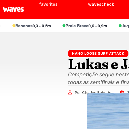
favoritos
wavescheck
Bananas
0,3 - 0,5m
Praia Brava
0,6 - 0,9m
Juquei
0,
HANG LOOSE SURF ATTACK
Lukas e 
Competição segue neste 
todas as semifinais e fi
Por Charles Roberto