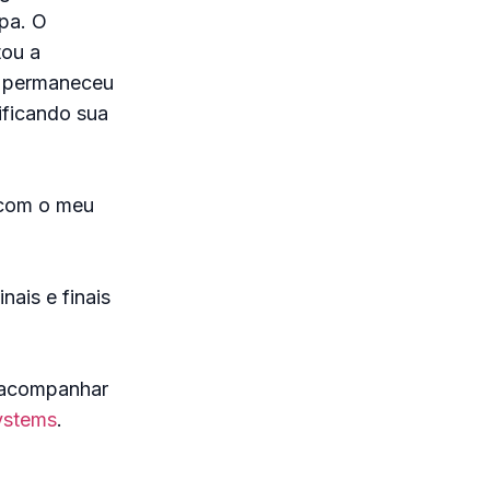
pa. O
tou a
 e permaneceu
ificando sua
z com o meu
ais e finais
e acompanhar
ystems
.