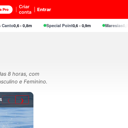
Criar
Entrar
a Pro
conta
to
0,6 - 0,8m
Special Point
0,6 - 0,9m
Maresias
0,5 - 0,
das 8 horas, com
asculino e Feminino.
4
❮
❯