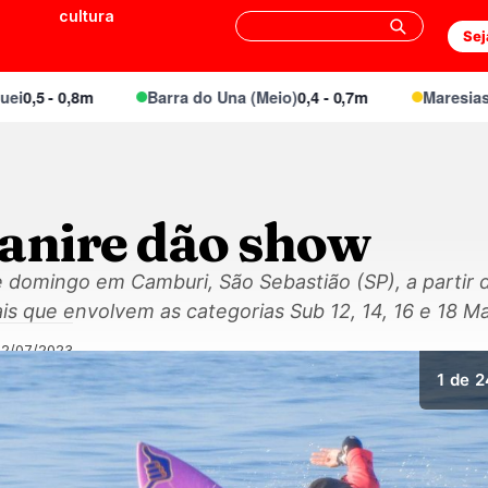
cultura
Sej
5 - 0,8m
Barra do Una (Meio)
0,4 - 0,7m
Maresias Can
Janire dão show
domingo em Camburi, São Sebastião (SP), a partir 
nais que envolvem as categorias Sub 12, 14, 16 e 18 M
22/07/2023
1
de 2