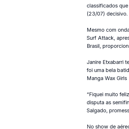
classificados que
(23/07) decisivo.
Mesmo com ondas 
Surf Attack, apre
Brasil, proporcio
Janire Etxabarri 
foi uma bela bati
Manga Wax Girls B
“Fiquei muito feli
disputa as semifi
Salgado, promessa
No show de aére