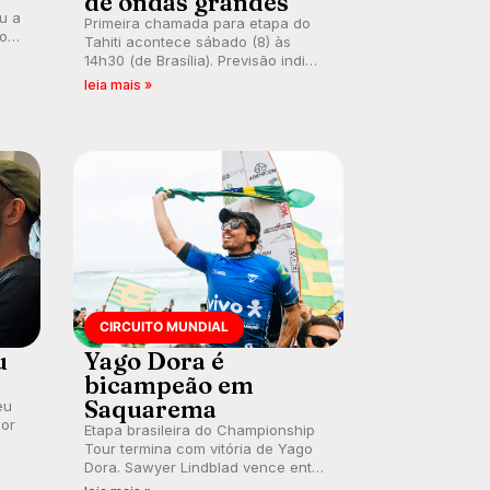
de ondas grandes
ou a
Primeira chamada para etapa do
co
Tahiti acontece sábado (8) às
 um
14h30 (de Brasília). Previsão indica
e
swell consistente. Medina
leia mais »
embarca para evento e WSL
divulga baterias, com Kelly Slater
convidado.
CIRCUITO MUNDIAL
u
Yago Dora é
bicampeão em
Saquarema
eu
por
Etapa brasileira do Championship
Tour termina com vitória de Yago
Dora. Sawyer Lindblad vence entre
as mulheres e Leonardo Fioravanti