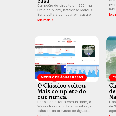
casa
prop
Campeão do circuito em 2024 na
surf
Praia de Miami, natalense Mateus
poli
Sena volta a competir em casa em
leia
ocid
busca de manter a hegemonia
leia mais »
prát
potiguar em etapa do Circuito
Banco do Brasil.
MODELO DE ÁGUAS RASAS
C
O Clássico voltou.
Ci
Mais completo do
de
que nunca.
Na
Depois de ouvir a comunidade, o
Etap
Waves traz de volta a visualização
de S
clássica da previsão de águas
agos
rasas, agora integrada à nova
disp