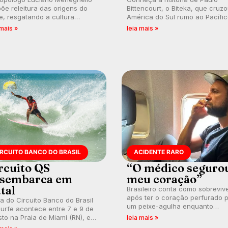
õe releitura das origens do
Bittencourt, o Biteka, que cruz
e, resgatando a cultura
América do Sul rumo ao Pacífi
nésia e questionando a visão
em uma jornada que se tornou
 mais »
leia mais »
ental que transformou a
marco de aventura, resiliência 
ica em esporte e indústria.
paixão pelo surfe.
IRCUITO BANCO DO BRASIL
ACIDENTE RARO
rcuito QS
“O médico seguro
sembarca em
meu coração”
tal
Brasileiro conta como sobreviv
após ter o coração perfurado 
a do Circuito Banco do Brasil
um peixe-agulha enquanto
urfe acontece entre 7 e 9 de
surfava na Costa Rica.
to na Praia de Miami (RN), em
leia mais »
utas válidas pelo Qualifying