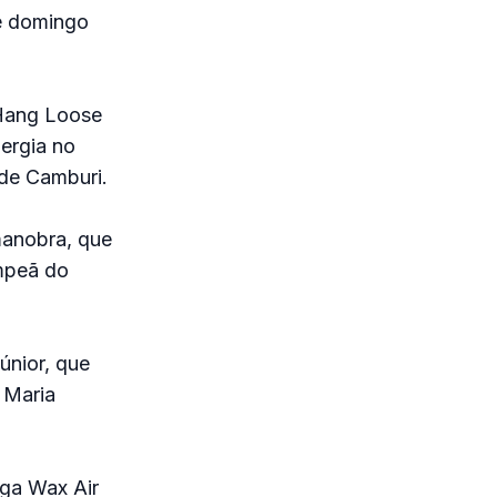
te domingo
 Hang Loose
ergia no
 de Camburi.
manobra, que
ampeã do
júnior, que
 Maria
ga Wax Air