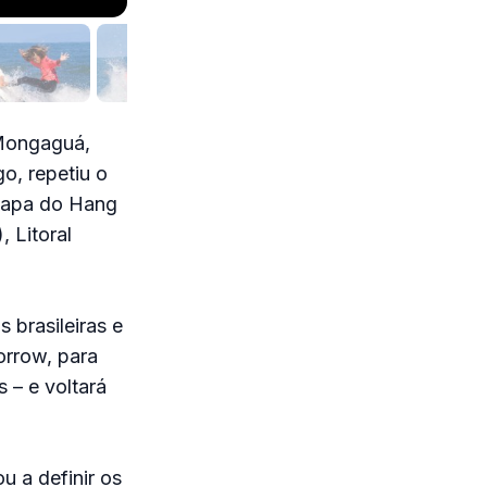
 Mongaguá,
o, repetiu o
etapa do Hang
 Litoral
 brasileiras e
orrow, para
 – e voltará
u a definir os