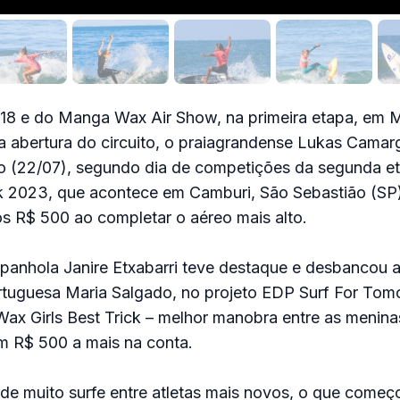
18 e do Manga Wax Air Show, na primeira etapa, em
 na abertura do circuito, o praiagrandense Lukas Camarg
do (22/07), segundo dia de competições da segunda 
k 2023, que acontece em Camburi, São Sebastião (SP),
os R$ 500 ao completar o aéreo mais alto.
anhola Janire Etxabarri teve destaque e desbancou as
ortuguesa Maria Salgado, no projeto EDP Surf For Tom
x Girls Best Trick – melhor manobra entre as meninas
m R$ 500 a mais na conta.
de muito surfe entre atletas mais novos, o que começo