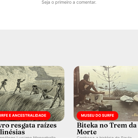
Seja o primeiro a comentar.
URFE E ANCESTRALIDADE
MUSEU DO SURFE
vro resgata raízes
Biteka no Trem da
linésias
Morte
ropólogo Luciano Meneghello
Conheça a história de Paulo