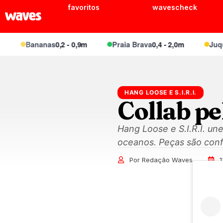
favoritos
wavescheck
Bananas
0,2 - 0,9m
Praia Brava
0,4 - 2,0m
Juquei
0
HANG LOOSE E S.I.R.I.
Collab pe
Hang Loose e S.I.R.I. u
oceanos. Peças são conf
Por Redação Waves