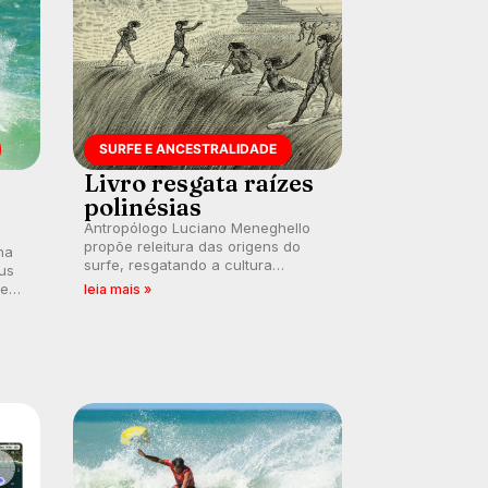
SURFE E ANCESTRALIDADE
Livro resgata raízes
polinésias
Antropólogo Luciano Meneghello
propõe releitura das origens do
na
surfe, resgatando a cultura
us
polinésia e questionando a visão
 em
leia mais »
ocidental que transformou a
prática em esporte e indústria.