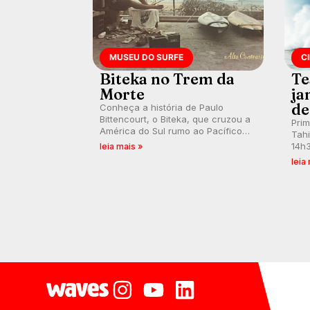
MUSEU DO SURFE
C
Biteka no Trem da
Te
Morte
ja
de
Conheça a história de Paulo
Bittencourt, o Biteka, que cruzou a
Pri
América do Sul rumo ao Pacífico
Tahi
em uma jornada que se tornou um
14h3
leia mais »
marco de aventura, resiliência e
swel
leia
paixão pelo surfe.
emb
divu
con