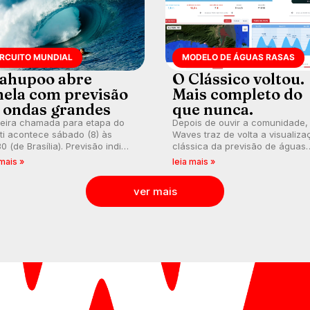
IRCUITO MUNDIAL
MODELO DE ÁGUAS RASAS
ahupoo abre
O Clássico voltou.
nela com previsão
Mais completo do
 ondas grandes
que nunca.
meira chamada para etapa do
Depois de ouvir a comunidade,
ti acontece sábado (8) às
Waves traz de volta a visualiza
0 (de Brasília). Previsão indica
clássica da previsão de águas
l consistente. Medina
rasas, agora integrada à nova
 mais »
leia mais »
arca para evento e WSL
plataforma e com previsão das
lga baterias, com Kelly Slater
ondas para até 16 dias.
ver mais
vidado.