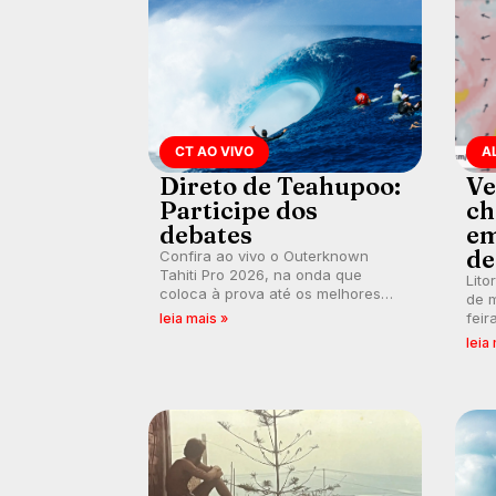
CT AO VIVO
A
Direto de Teahupoo:
Ve
Participe dos
ch
debates
em
de
Confira ao vivo o Outerknown
Tahiti Pro 2026, na onda que
Lito
coloca à prova até os melhores
de m
surfistas do mundo. E participe dos
feir
leia mais »
debates em tempo real durante as
tamb
leia
etapas do Mundial da WSL.
fort
km/