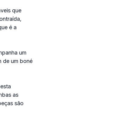
áveis que
ontraída,
que é a
ompanha um
lém de um boné
nesta
mbas as
peças são