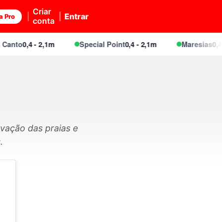
Criar
Entrar
a Pro
conta
to
0,4 - 2,1m
Special Point
0,4 - 2,1m
Maresias
0,4 - 2
vação das praias e
.