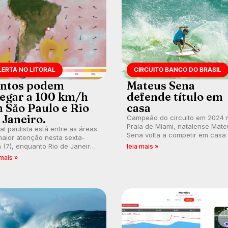
LERTA NO LITORAL
CIRCUITO BANCO DO BRASIL
ntos podem
Mateus Sena
egar a 100 km/h
defende título em
 São Paulo e Rio
casa
 Janeiro.
Campeão do circuito em 2024 
Praia de Miami, natalense Mate
ral paulista está entre as áreas
Sena volta a competir em casa
aior atenção nesta sexta-
busca de manter a hegemonia
a (7), enquanto Rio de Janeiro
leia mais »
potiguar em etapa do Circuito
ém recebe alerta para ventos
 mais »
Banco do Brasil.
es. Rajadas já chegaram a 97,2
h em Itanhaém.