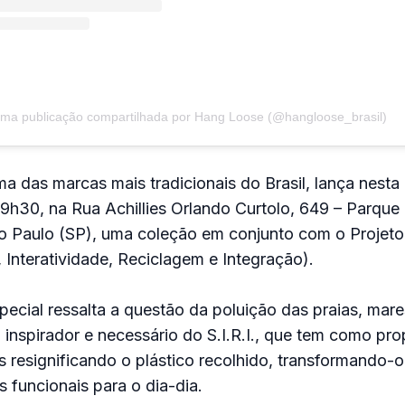
ma publicação compartilhada por Hang Loose (@hangloose_brasil)
 das marcas mais tradicionais do Brasil, lança nesta 
 19h30, na Rua Achillies Orlando Curtolo, 649 – Parque 
 Paulo (SP), uma coleção em conjunto com o Projeto S
, Interatividade, Reciclagem e Integração).
ecial ressalta a questão da poluição das praias, mar
o inspirador e necessário do S.I.R.I., que tem como pro
s resignificando o plástico recolhido, transformando-
os funcionais para o dia-dia.