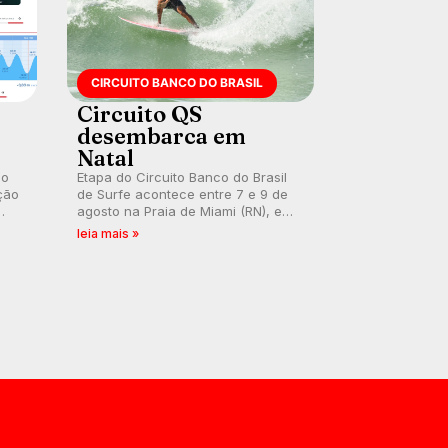
CIRCUITO BANCO DO BRASIL
Circuito QS
desembarca em
Natal
 o
Etapa do Circuito Banco do Brasil
ção
de Surfe acontece entre 7 e 9 de
agosto na Praia de Miami (RN), em
disputas válidas pelo Qualifying
leia mais »
Series (QS) 4.000 e pela corrida
por vagas no Challenger Series.