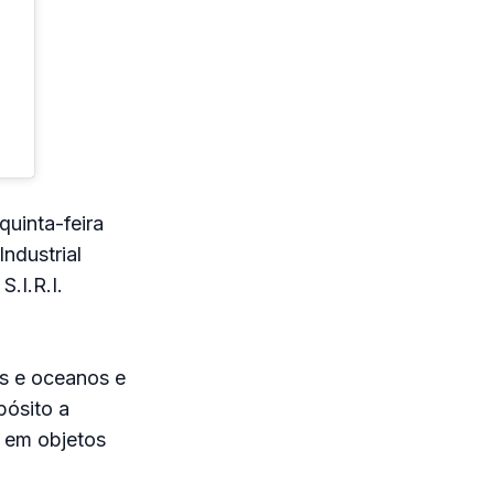
quinta-feira
Industrial
.I.R.I.
es e oceanos e
pósito a
o em objetos