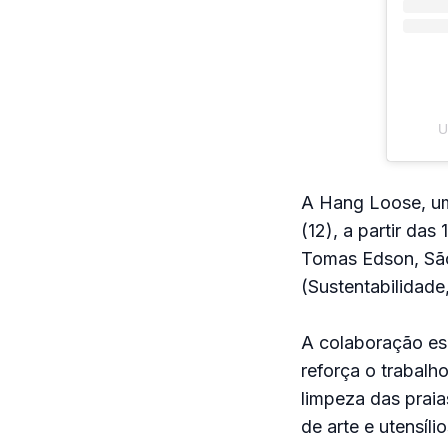
U
A Hang Loose, uma
(12), a partir das
Tomas Edson, São
(Sustentabilidade
A colaboração esp
reforça o trabalh
limpeza das praia
de arte e utensíli