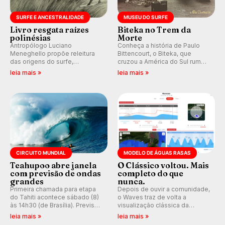
SURFE E ANCESTRALIDADE
MUSEU DO SURFE
Livro resgata raízes
Biteka no Trem da
polinésias
Morte
Antropólogo Luciano
Conheça a história de Paulo
Meneghello propõe releitura
Bittencourt, o Biteka, que
das origens do surfe,
cruzou a América do Sul rumo
resgatando a cultura polinésia
ao Pacífico em uma jornada
leia mais »
leia mais »
e questionando a visão
que se tornou um marco de
ocidental que transformou a
aventura, resiliência e paixão
prática em esporte e indústria.
pelo surfe.
CIRCUITO MUNDIAL
MODELO DE ÁGUAS RASAS
Teahupoo abre janela
O Clássico voltou. Mais
com previsão de ondas
completo do que
grandes
nunca.
Primeira chamada para etapa
Depois de ouvir a comunidade,
do Tahiti acontece sábado (8)
o Waves traz de volta a
às 14h30 (de Brasília). Previsão
visualização clássica da
indica swell consistente.
previsão de águas rasas,
leia mais »
leia mais »
Medina embarca para evento e
agora integrada à nova