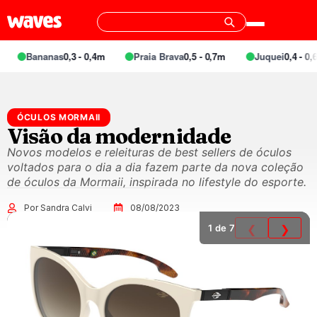
Bananas
0,3 - 0,4m
Praia Brava
0,5 - 0,7m
Juquei
0,4 - 0,6m
ÓCULOS MORMAII
Visão da modernidade
Novos modelos e releituras de best sellers de óculos
voltados para o dia a dia fazem parte da nova coleção
de óculos da Mormaii, inspirada no lifestyle do esporte.
Por Sandra Calvi
08/08/2023
1
de 7
❮
❯