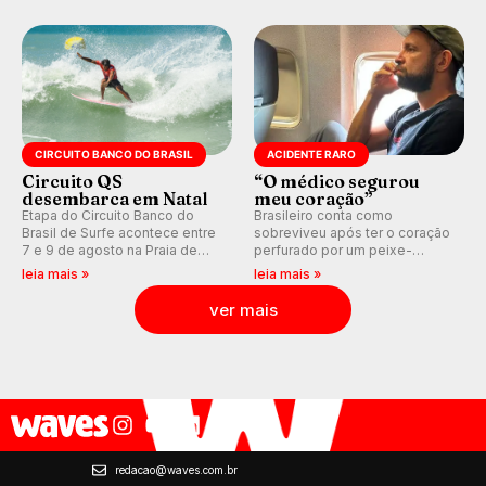
WSL divulga baterias, com
plataforma e com previsão das
Kelly Slater convidado.
ondas para até 16 dias.
CIRCUITO BANCO DO BRASIL
ACIDENTE RARO
Circuito QS
“O médico segurou
desembarca em Natal
meu coração”
Etapa do Circuito Banco do
Brasileiro conta como
Brasil de Surfe acontece entre
sobreviveu após ter o coração
7 e 9 de agosto na Praia de
perfurado por um peixe-
Miami (RN), em disputas
agulha enquanto surfava na
leia mais »
leia mais »
válidas pelo Qualifying Series
Costa Rica.
(QS) 4.000 e pela corrida por
ver mais
vagas no Challenger Series.
redacao@waves.com.br