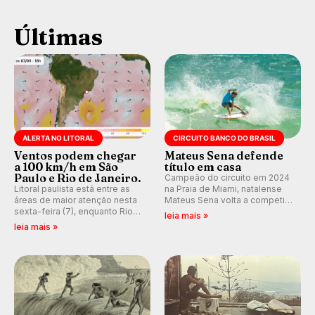
Últimas
ALERTA NO LITORAL
CIRCUITO BANCO DO BRASIL
Ventos podem chegar
Mateus Sena defende
a 100 km/h em São
título em casa
Paulo e Rio de Janeiro.
Campeão do circuito em 2024
Litoral paulista está entre as
na Praia de Miami, natalense
áreas de maior atenção nesta
Mateus Sena volta a competir
sexta-feira (7), enquanto Rio
em casa em busca de manter a
leia mais »
de Janeiro também recebe
hegemonia potiguar em etapa
leia mais »
alerta para ventos fortes.
do Circuito Banco do Brasil.
Rajadas já chegaram a 97,2
km/h em Itanhaém.