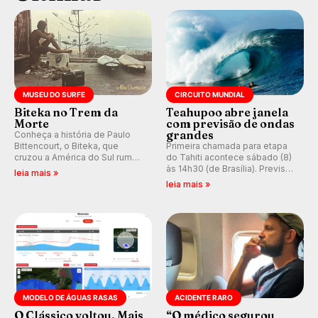
MUSEU DO SURFE
CIRCUITO MUNDIAL
Biteka no Trem da
Teahupoo abre janela
Morte
com previsão de ondas
grandes
Conheça a história de Paulo
Bittencourt, o Biteka, que
Primeira chamada para etapa
cruzou a América do Sul rumo
do Tahiti acontece sábado (8)
ao Pacífico em uma jornada
às 14h30 (de Brasília). Previsão
leia mais »
que se tornou um marco de
indica swell consistente.
leia mais »
aventura, resiliência e paixão
Medina embarca para evento e
pelo surfe.
WSL divulga baterias, com
Kelly Slater convidado.
MODELO DE ÁGUAS RASAS
ACIDENTE RARO
O Clássico voltou. Mais
“O médico segurou