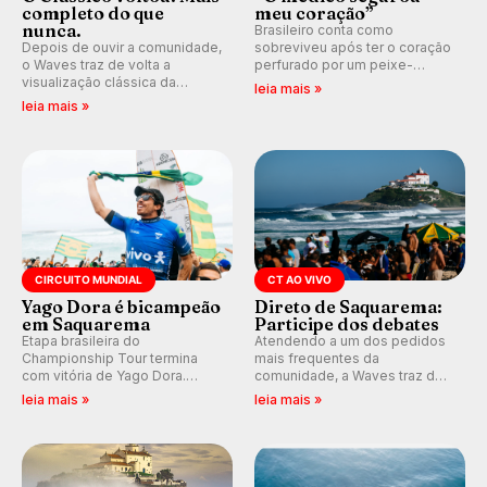
completo do que
meu coração”
nunca.
Brasileiro conta como
Depois de ouvir a comunidade,
sobreviveu após ter o coração
o Waves traz de volta a
perfurado por um peixe-
visualização clássica da
agulha enquanto surfava na
leia mais »
previsão de águas rasas,
Costa Rica.
leia mais »
agora integrada à nova
plataforma e com previsão das
ondas para até 16 dias.
CIRCUITO MUNDIAL
CT AO VIVO
Yago Dora é bicampeão
Direto de Saquarema:
em Saquarema
Participe dos debates
Etapa brasileira do
Atendendo a um dos pedidos
Championship Tour termina
mais frequentes da
com vitória de Yago Dora.
comunidade, a Waves traz de
Sawyer Lindblad vence entre
volta os comentários e
leia mais »
leia mais »
as mulheres e Leonardo
debates em tempo real
Fioravanti assume liderança do
durante as etapas do Circuito
ranking mundial da WSL, na
Mundial.
etapa de Saquarema.